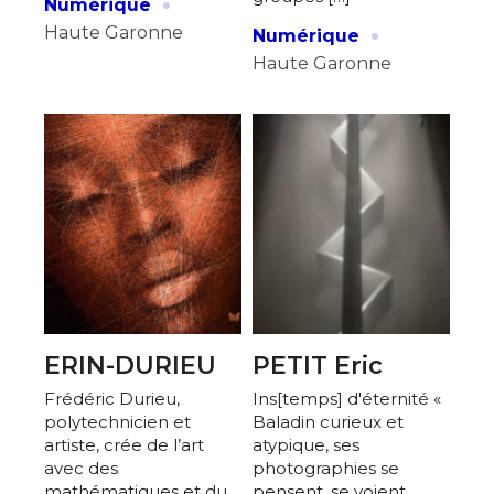
·
Numérique
·
Haute Garonne
Numérique
Haute Garonne
ERIN-DURIEU
PETIT Eric
Frédéric Durieu,
Ins[temps] d'éternité «
polytechnicien et
Baladin curieux et
artiste, crée de l’art
atypique, ses
avec des
photographies se
mathématiques et du
pensent, se voient,