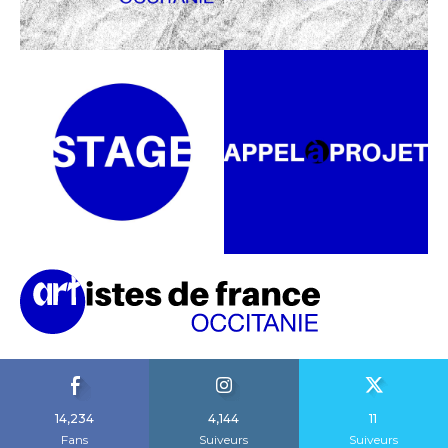
14,234
4,144
11
Fans
Suiveurs
Suiveurs