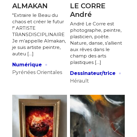
Statut / Organisation
ALMAKAN
LE CORRE
Nom
André
"Extraire le Beau du
J'accepte les
termes et conditions
chaos et créer le futur
André Le Corre est
!" ARTISTE
Prénom
photographe, peintre,
TRANSDISCIPLINAIRE
plasticien, poète.
Je m’appelle Almakan,
Nature, danse, s’allient
* Champ obligatoire
je suis artiste peintre,
Statut / Organisation
aux rêves dans le
auteu […]
champ des arts
·
plastiques […]
Numérique
J'accepte les
termes et conditions
·
Pyrénées Orientales
Dessinateur/trice
Hérault
* Champ obligatoire