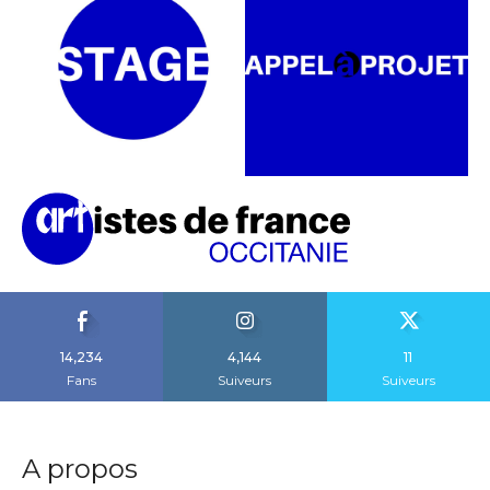
14,234
4,144
11
Fans
Suiveurs
Suiveurs
A propos