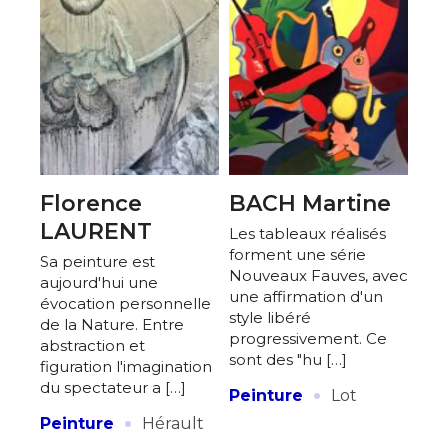
Nom
Prénom
Adresse email*
Statut / Organisation
Florence
BACH Martine
Nom
LAURENT
Les tableaux réalisés
J'accepte les
termes et conditions
forment une série
Sa peinture est
Prénom
Nouveaux Fauves, avec
aujourd'hui une
une affirmation d'un
évocation personnelle
style libéré
* Champ obligatoire
de la Nature. Entre
Statut / Organisation
progressivement. Ce
abstraction et
sont des "hu […]
figuration l'imagination
·
du spectateur a […]
Peinture
Lot
J'accepte les
termes et conditions
·
Peinture
Hérault