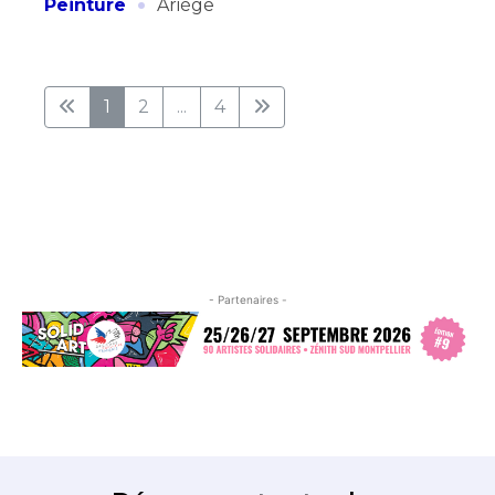
·
Peinture
Ariège
1
2
...
4
- Partenaires -