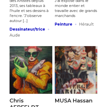
des Artistes depuis
J'ai exposé dans le
2013, ses tableaux à
monde entier et
l'huile et ses dessins à
travaille avec de grands
l'encre. 'J'observe
marchands
autour […]
·
Peinture
Hérault
·
Dessinateur/trice
Aude
Chris
MUSA Hassan