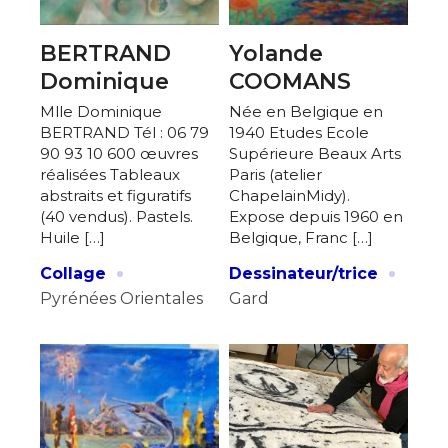
BERTRAND
Yolande
Dominique
COOMANS
Mlle Dominique
Née en Belgique en
BERTRAND Tél : 06 79
1940 Etudes Ecole
90 93 10 600 œuvres
Supérieure Beaux Arts
réalisées Tableaux
Paris (atelier
abstraits et figuratifs
ChapelainMidy).
(40 vendus). Pastels.
Expose depuis 1960 en
Huile […]
Belgique, Franc […]
·
·
Collage
Dessinateur/trice
Pyrénées Orientales
Gard