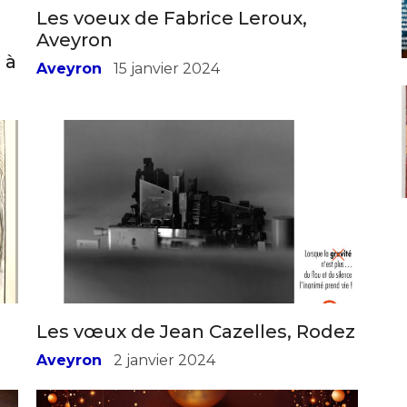
Les voeux de Fabrice Leroux,
Aveyron
 à
Aveyron
15 janvier 2024
*
*
nisation
Les vœux de Jean Cazelles, Rodez
es
termes et conditions
Aveyron
2 janvier 2024
nisation