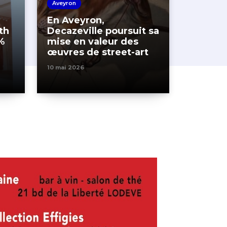
Aveyron
En Aveyron,
th
Decazeville poursuit sa
%
mise en valeur des
œuvres de street-art
10 mai 2026