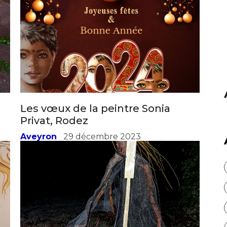
atoire
es
termes et conditions
atoire
Les vœux de la peintre Sonia
Privat, Rodez
Aveyron
29 décembre 2023