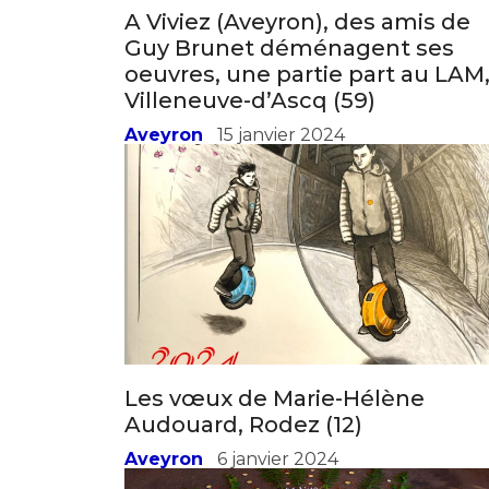
A Viviez (Aveyron), des amis de
Guy Brunet déménagent ses
oeuvres, une partie part au LAM,
Villeneuve-d’Ascq (59)
Adresse email
Aveyron
15 janvier 2024
Nom
Adresse email
Prénom
Nom
Statut / Orga
Les vœux de Marie-Hélène
Prénom
J'accepte l
Audouard, Rodez (12)
Aveyron
6 janvier 2024
Statut / Orga