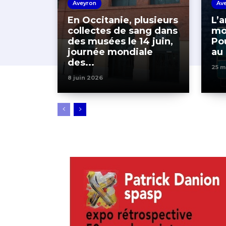
Aveyron
Av
En Occitanie, plusieurs
L’a
collectes de sang dans
mo
des musées le 14 juin,
Po
journée mondiale
au
des...
25 m
8 juin 2026