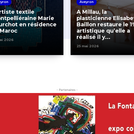
eyron
Aveyron
rtiste textile
A Millau, la
ntpelliéraine Marie
plasticienne Elisabe
urchot en résidence
Baillon restaure le 1
 Maroc
artistique qu’elle a
réalisé il y...
ai 2026
25 mai 2026
- Partenaires -