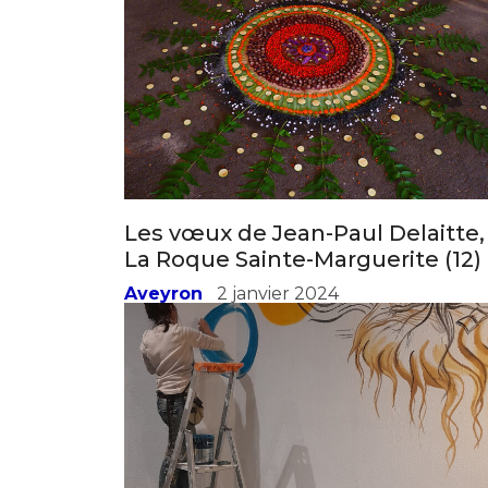
* Champ oblig
J'accepte l
* Champ oblig
Les vœux de Jean-Paul Delaitte,
La Roque Sainte-Marguerite (12)
Aveyron
2 janvier 2024