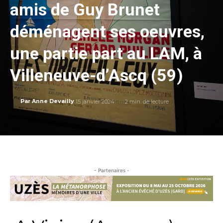
amis de Guy Brunet
déménagent ses oeuvres,
une partie part au LAM, à
Villeneuve-d’Ascq (59)
15 janvier 2024
2
min. de lecture
Par
Anne Devailly
- Partenaires -