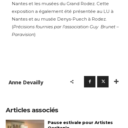
Nantes et les musées du Grand Rodez. Cette
exposition a également été présentée au LU à
Nantes et au musée Denys-Puech à Rodez.
(
Précisions fournies par l’association Guy Brunet –
Paravision
)
Adresse email*
Anne Devailly
Nom
Articles associés
Prénom
Adresse email*
Pause estivale pour Artistes
Occitanie