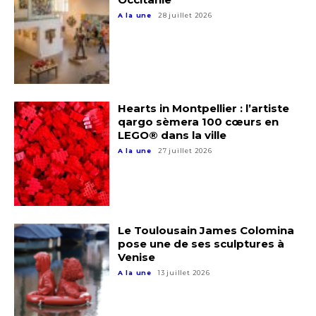
Statut / Organisation
A la une
28 juillet 2026
Nom
J'accepte les
termes et conditions
Prénom
* Champ obligatoire
Hearts in Montpellier : l’artiste
Statut / Organisation
qargo sèmera 100 cœurs en
LEGO® dans la ville
A la une
27 juillet 2026
J'accepte les
termes et conditions
* Champ obligatoire
Le Toulousain James Colomina
pose une de ses sculptures à
Venise
A la une
13 juillet 2026