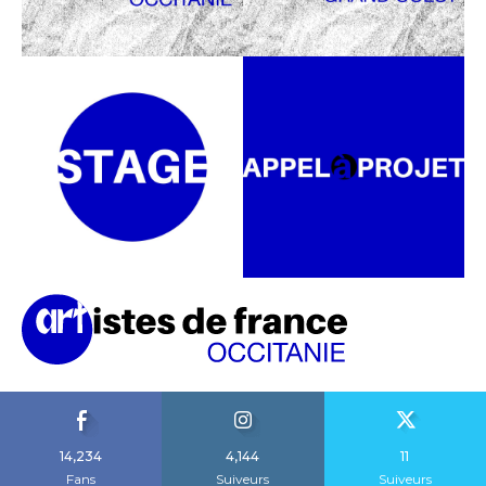
14,234
4,144
11
Fans
Suiveurs
Suiveurs