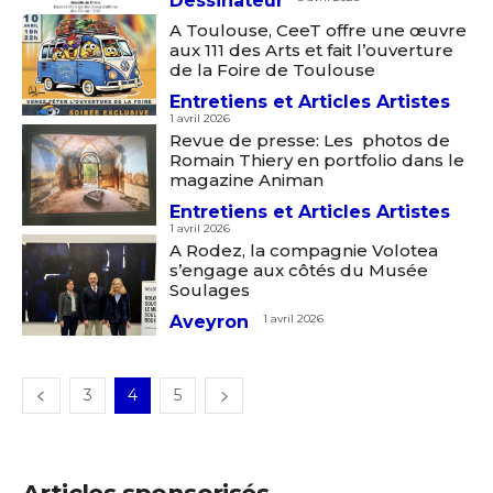
Dessinateur
J'accepte les
termes et conditions
A Toulouse, CeeT offre une œuvre
aux 111 des Arts et fait l’ouverture
Prénom
de la Foire de Toulouse
Entretiens et Articles Artistes
* Champ obligatoire
1 avril 2026
Statut / Organisation
Revue de presse: Les photos de
Romain Thiery en portfolio dans le
magazine Animan
J'accepte les
termes et conditions
Entretiens et Articles Artistes
1 avril 2026
A Rodez, la compagnie Volotea
s’engage aux côtés du Musée
* Champ obligatoire
Soulages
Aveyron
1 avril 2026
3
4
5