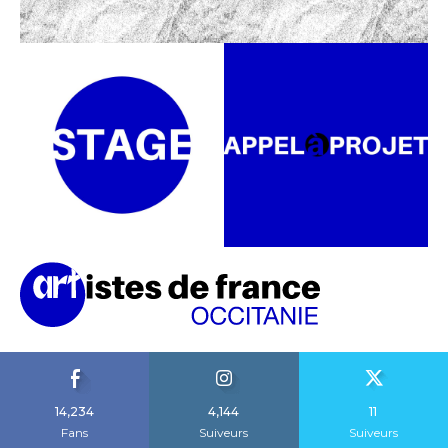
14,234
4,144
11
Fans
Suiveurs
Suiveurs