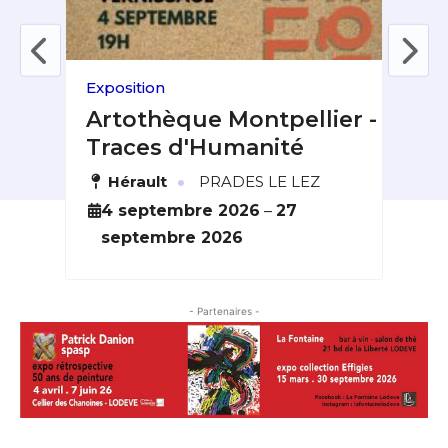
Exposition
Fest
 &
Artothèque Montpellier -
Fe
Traces d'Humanité
du
·
Hérault
PRADES LE LEZ
L
6
4 septembre 2026
–
27
2
septembre 2026
o
- Partenaires -