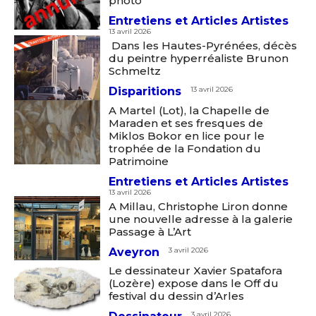
photo
Entretiens et Articles Artistes
13 avril 2026
Dans les Hautes-Pyrénées, décès
du peintre hyperréaliste Brunon
Schmeltz
Disparitions
13 avril 2026
A Martel (Lot), la Chapelle de
Maraden et ses fresques de
Miklos Bokor en lice pour le
trophée de la Fondation du
Adresse email*
Patrimoine
Entretiens et Articles Artistes
13 avril 2026
Nom
A Millau, Christophe Liron donne
une nouvelle adresse à la galerie
Passage à L’Art
Prénom
Aveyron
3 avril 2026
Adresse email*
Le dessinateur Xavier Spatafora
(Lozère) expose dans le Off du
Statut / Organisation
festival du dessin d’Arles
Nom
3 avril 2026