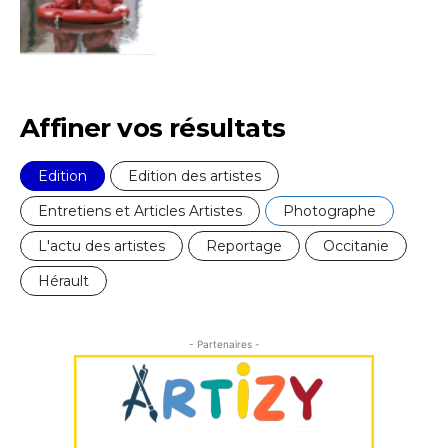
J'accepte les
termes et conditions
Affiner vos résultats
* Champ obligatoire
Edition
Edition des artistes
Entretiens et Articles Artistes
Photographe
L'actu des artistes
Reportage
Occitanie
Hérault
- Partenaires -