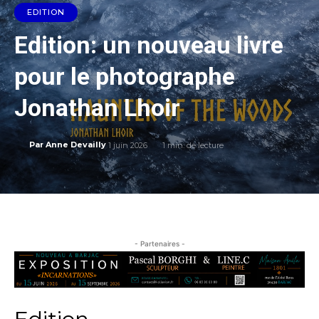
EDITION
Edition: un nouveau livre
pour le photographe
Jonathan Lhoir
1 juin 2026
1
min. de lecture
Par
Anne Devailly
- Partenaires -