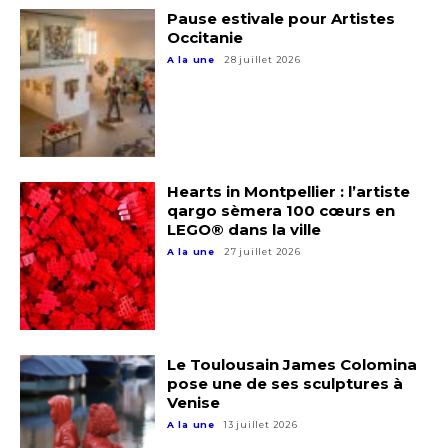
Pause estivale pour Artistes
Occitanie
A la une
28 juillet 2026
Adresse email*
Nom
Hearts in Montpellier : l’artiste
qargo sèmera 100 cœurs en
Prénom
LEGO® dans la ville
Adresse email*
A la une
27 juillet 2026
Statut / Organisation
Nom
J'accepte les
termes et conditions
Le Toulousain James Colomina
Prénom
pose une de ses sculptures à
Venise
* Champ obligatoire
A la une
13 juillet 2026
Statut / Organisation