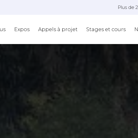
Plus de 
us
Expos
Appels à projet
Stages et cours
N