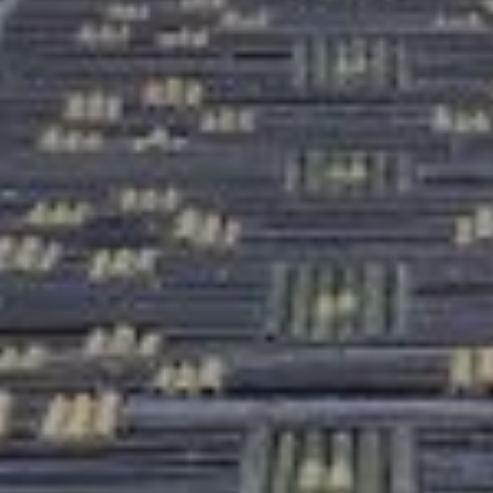
atoire
es
termes et conditions
atoire