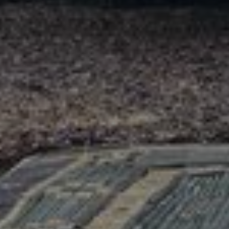
Adresse email
Nom
Adresse email
Prénom
Nom
Statut / Orga
Prénom
J'accepte l
Statut / Orga