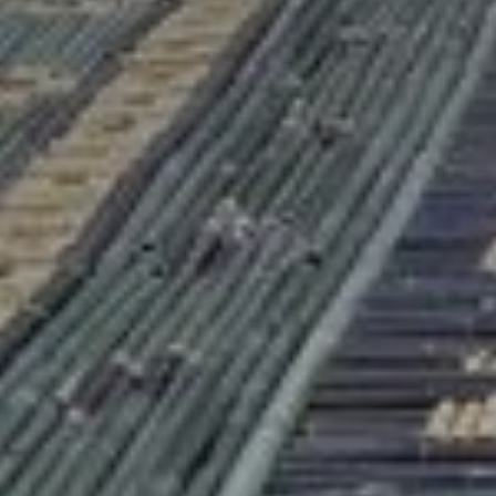
* Champ oblig
J'accepte l
* Champ oblig