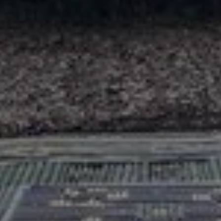
*
*
nisation
es
termes et conditions
nisation