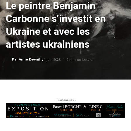
Le peintre Benjamin
Carbonne s’investit en
Ukraine et avec les
artistes ukrainiens
1 juin 2026
2
min. de lecture
Par
Anne Devailly
- Partenaires -
…