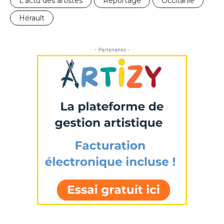
L'actu des artistes
Reportage
Occitanie
Hérault
- Partenaires -