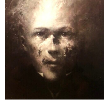
Nom
Prénom
Adresse email*
Statut / Organisation
Nom
J'accepte les
termes et conditions
Prénom
* Champ obligatoire
Statut / Organisation
J'accepte les
termes et conditions
* Champ obligatoire