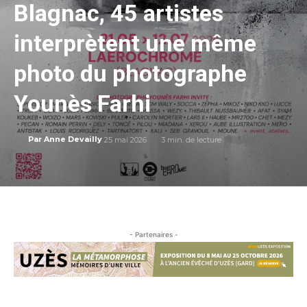
Blagnac, 45 artistes
interprètent une même
photo du photographe
Younès Farhi
25 mai 2026
3
min. de lecture
Par
Anne Devailly
- Partenaires -
…