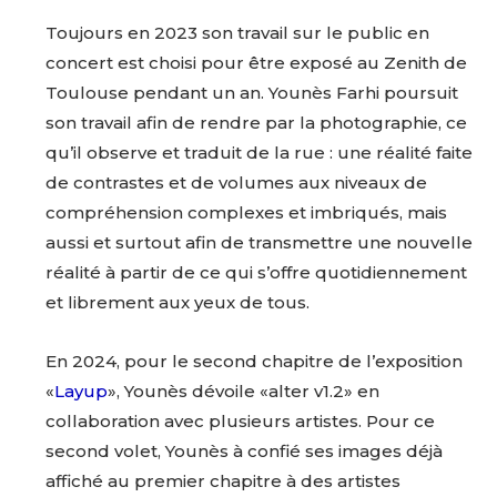
Nom
Toujours en 2023 son travail sur le public en
J'accepte les
termes et conditions
concert est choisi pour être exposé au Zenith de
Prénom
Toulouse pendant un an. Younès Farhi poursuit
son travail afin de rendre par la photographie, ce
* Champ obligatoire
qu’il observe et traduit de la rue : une réalité faite
Statut / Organisation
de contrastes et de volumes aux niveaux de
compréhension complexes et imbriqués, mais
J'accepte les
termes et conditions
aussi et surtout afin de transmettre une nouvelle
réalité à partir de ce qui s’offre quotidiennement
et librement aux yeux de tous.
* Champ obligatoire
En 2024, pour le second chapitre de l’exposition
«
Layup
», Younès dévoile «alter v1.2» en
collaboration avec plusieurs artistes. Pour ce
second volet, Younès à confié ses images déjà
affiché au premier chapitre à des artistes