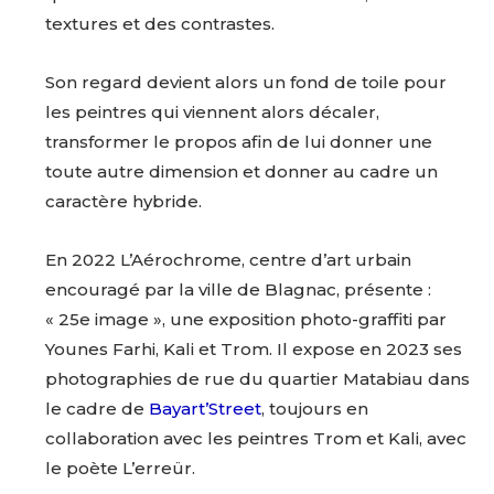
textures et des contrastes.
Son regard devient alors un fond de toile pour
les peintres qui viennent alors décaler,
transformer le propos afin de lui donner une
toute autre dimension et donner au cadre un
caractère hybride.
Adresse email*
En 2022 L’Aérochrome, centre d’art urbain
encouragé par la ville de Blagnac, présente :
« 25e image », une exposition photo-graffiti par
Nom
Younes Farhi, Kali et Trom. Il expose en 2023 ses
photographies de rue du quartier Matabiau dans
Prénom
le cadre de
Bayart’Street
, toujours en
Adresse email*
collaboration avec les peintres Trom et Kali, avec
le poète L’erreür.
Statut / Organisation