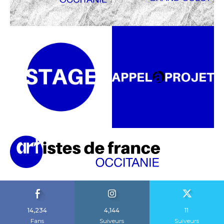
14,234
4,144
11
Fans
Suiveurs
Suiveurs