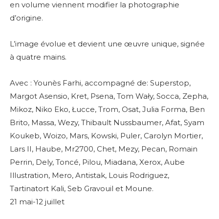
en volume viennent modifier la photographie
d’origine.
L’image évolue et devient une œuvre unique, signée
à quatre mains.
Avec :
Younès Farhi, accompagné de: Superstop,
Margot Asensio, Kret, Psena, Tom Wały, Socca, Zepha,
Mikoz, Niko Eko, Łucce, Trom, Osat, Julia Forma, Ben
Brito, Massa, Wezy, Thibault Nussbaumer, Afat, Syam
Koukeb, Woizo, Mars, Kowski, Puler, Carolyn Mortier,
Lars II, Haube, Mr2700, Chet, Mezy, Pecan, Romain
Perrin, Dely, Toncé, Pilou, Miadana, Xerox, Aube
Illustration, Mero, Antistak, Louis Rodriguez,
Tartinatort Kali, Seb Gravouil et Moune.
21 mai-12 juillet