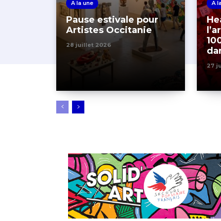
A la une
A l
Pause estivale pour
Hea
Artistes Occitanie
l’a
10
28 juillet 2026
dan
27 j