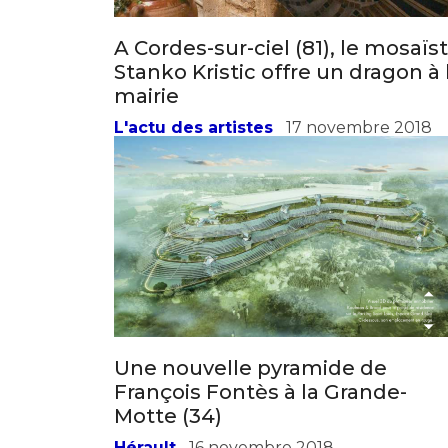
* Champ oblig
J'accepte l
A Cordes-sur-ciel (81), le mosaïs
Stanko Kristic offre un dragon à 
mairie
* Champ oblig
L'actu des artistes
17 novembre 2018
Une nouvelle pyramide de
François Fontès à la Grande-
Motte (34)