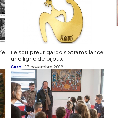
*
ie
Le sculpteur gardois Stratos lance
*
une ligne de bijoux
Gard
17 novembre 2018
nisation
es
termes et conditions
nisation