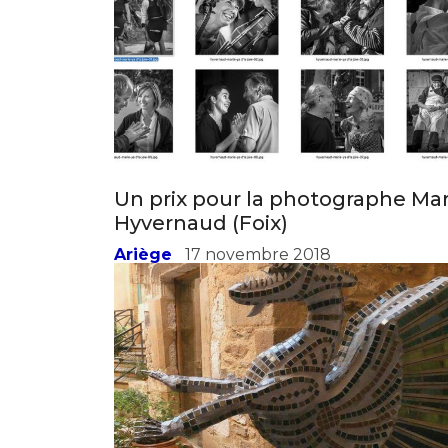
Adresse email
Nom
Un prix pour la photographe Mar
Adresse email
Hyvernaud (Foix)
Prénom
Ariège
17 novembre 2018
Nom
Statut / Orga
Prénom
J'accepte l
Statut / Orga