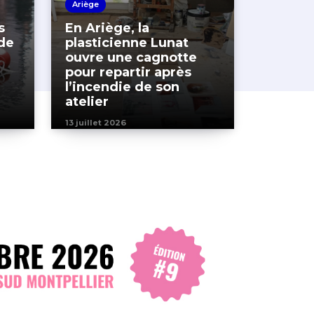
Ariège
s
En Ariège, la
de
plasticienne Lunat
ouvre une cagnotte
pour repartir après
l’incendie de son
atelier
13 juillet 2026