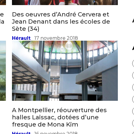
atoire
es
termes et conditions
te
Des oeuvres d’André Cervera et
la
Jean Denant dans les écoles de
Sète (34)
atoire
Hérault
17 novembre 2018
A Montpellier, réouverture des
halles Laissac, dotées d’une
fresque de Mona Kim