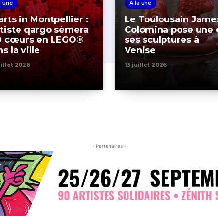
a une
A la une
rts in Montpellier :
Le Toulousain Jame
rtiste qargo sèmera
Colomina pose une 
0 cœurs en LEGO®
ses sculptures à
s la ville
Venise
uillet 2026
13 juillet 2026
- Partenaires -