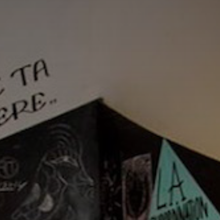
*
*
nisation
es
termes et conditions
nisation