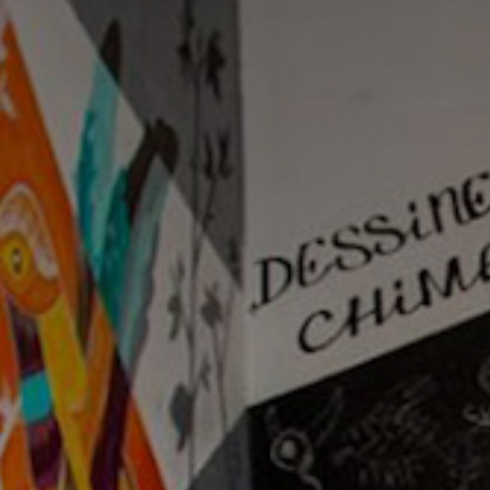
Adresse email
Nom
Adresse email
Prénom
Nom
Statut / Orga
Prénom
J'accepte l
Statut / Orga