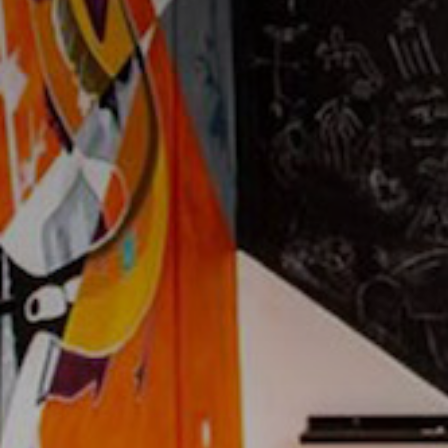
* Champ oblig
J'accepte l
* Champ oblig