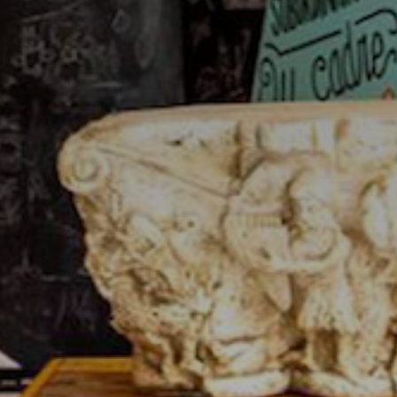
atoire
es
termes et conditions
atoire