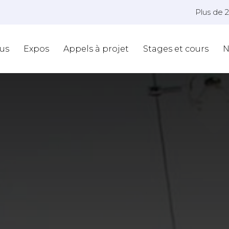
Plus de 
us
Expos
Appels à projet
Stages et cours
N