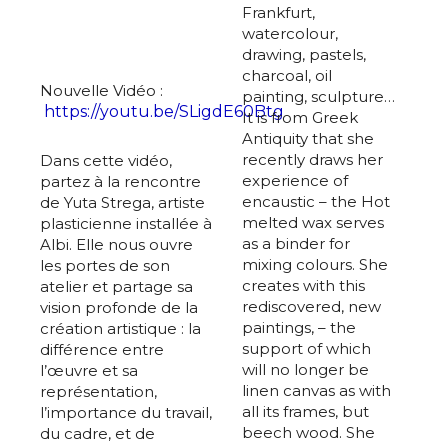
Frankfurt,
watercolour,
drawing, pastels,
charcoal, oil
Nouvelle Vidéo :
painting, sculpture…
https://youtu.be/SLigdE60Btg
It is from Greek
Antiquity that she
recently draws her
Dans cette vidéo,
experience of
partez à la rencontre
encaustic – the Hot
de Yuta Strega, artiste
melted wax serves
plasticienne installée à
as a binder for
Albi. Elle nous ouvre
mixing colours. She
les portes de son
creates with this
atelier et partage sa
rediscovered, new
vision profonde de la
paintings, – the
création artistique : la
support of which
différence entre
will no longer be
l’œuvre et sa
linen canvas as with
représentation,
all its frames, but
l’importance du travail,
beech wood. She
du cadre, et de