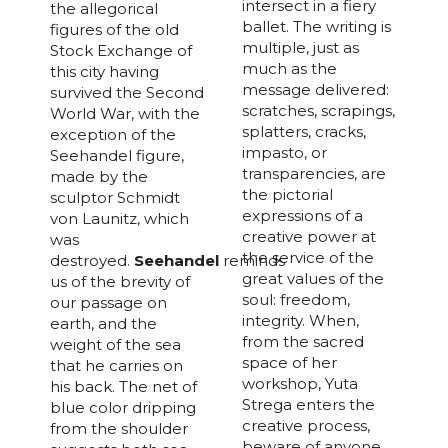
intersect in a fiery
the allegorical
ballet. The writing is
figures of the old
multiple, just as
Stock Exchange of
much as the
this city having
message delivered:
survived the Second
scratches, scrapings,
World War, with the
splatters, cracks,
exception of the
impasto, or
Seehandel figure,
transparencies, are
made by the
the pictorial
sculptor Schmidt
expressions of a
von Launitz, which
creative power at
was
the service of the
destroyed.
Seehandel
reminds
great values of the
us of the brevity of
soul: freedom,
our passage on
integrity. When,
earth, and the
from the sacred
weight of the sea
space of her
that he carries on
workshop, Yuta
his back. The net of
Strega enters the
blue color dripping
creative process,
from the shoulder
beware of anyone