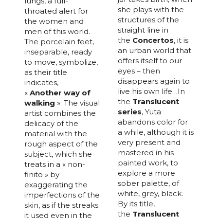
lungs, a full-
she plays with the
throated alert for
structures of the
the women and
straight line in
men of this world.
the
Concertos
, it is
The porcelain feet,
an urban world that
inseparable, ready
offers itself to our
to move, symbolize,
eyes – then
as their title
disappears again to
indicates,
live his own life…In
«
Another
way of
the
Translucent
walking
». The visual
series
, Yuta
artist combines the
abandons color for
delicacy of the
a while, although it is
material with the
very present and
rough aspect of the
mastered in his
subject, which she
painted work, to
treats in a « non-
explore a more
finito » by
sober palette, of
exaggerating the
white, grey, black.
imperfections of the
By its title,
skin, as if the streaks
the
Translucent
it used even in the