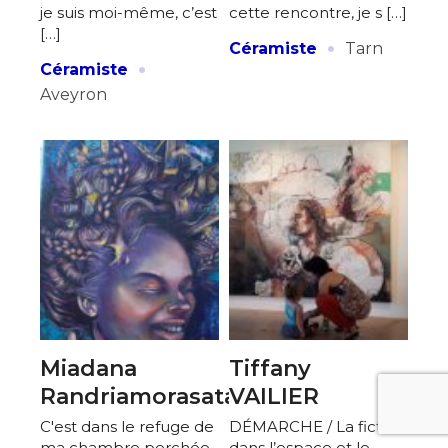
je suis moi-même, c’est
cette rencontre, je s […]
[…]
·
Céramiste
Tarn
·
Céramiste
Aveyron
Miadana
Tiffany
Randriamorasata
VAILIER
C'est dans le refuge de
DÉMARCHE / La fiction
ma chambre perchée
dans l’espace et le