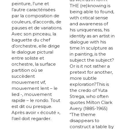
peinture, l’une et
THE (re)knowing is
l’autre caractérisées
being able to found,
par la composition de
with critical sense
couleurs, d’accords, de
and awareness of
pauses et de variations.
his uniqueness, his
Avec son pinceau, la
identity as an artist in
baguette du chef
dialogue with his
d’orchestre, elle dirige
time.In sculpture as
le dialogue pictural
in painting, is the
entre soliste et
subject the subject?
orchestre, la surface
Or is it not rather a
partition où se
pretext for another,
succèdent
more subtle
mouvement vif,
exploration?This is
mouvement lent – le
the credo of Yuta
lied -, mouvement
Strega, who often
rapide – le rondo. Tout
quotes Milton Clark
est dit ou presque.
Avery (1885-1965)
Après avoir « écouté »,
“The theme
l’œil doit regarder.
disappears to
construct a table by