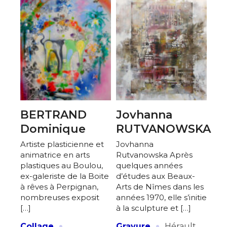
BERTRAND
Jovhanna
Dominique
RUTVANOWSKA
Artiste plasticienne et
Jovhanna
animatrice en arts
Rutvanowska Après
plastiques au Boulou,
quelques années
ex-galeriste de la Boite
d’études aux Beaux-
à rêves à Perpignan,
Arts de Nîmes dans les
nombreuses exposit
années 1970, elle s’initie
[…]
à la sculpture et […]
·
·
Collage
Gravure
Hérault