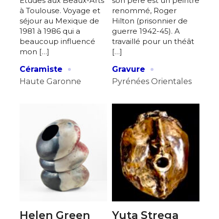
Etudes aux Beaux-Arts
son père est un peintre
à Toulouse. Voyage et
renommé, Roger
séjour au Mexique de
Hilton (prisonnier de
1981 à 1986 qui a
guerre 1942-45). A
beaucoup influencé
travaillé pour un théât
mon […]
[…]
·
·
Céramiste
Gravure
Haute Garonne
Pyrénées Orientales
Helen Green
Yuta Strega