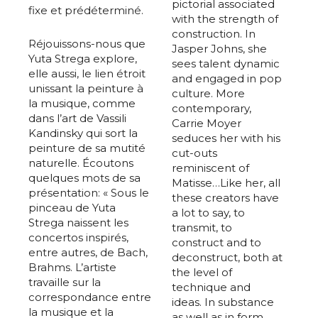
pictorial associated
fixe et prédéterminé.
with the strength of
construction. In
Réjouissons-nous que
Jasper Johns, she
Yuta Strega explore,
sees talent dynamic
elle aussi, le lien étroit
and engaged in pop
unissant la peinture à
culture. More
la musique, comme
contemporary,
dans l’art de Vassili
Carrie Moyer
Kandinsky qui sort la
seduces her with his
peinture de sa mutité
cut-outs
naturelle. Écoutons
reminiscent of
quelques mots de sa
Matisse…Like her, all
présentation: « Sous le
these creators have
pinceau de Yuta
a lot to say, to
Strega naissent les
transmit, to
concertos inspirés,
construct and to
entre autres, de Bach,
deconstruct, both at
Brahms. L’artiste
the level of
travaille sur la
technique and
correspondance entre
ideas. In substance
la musique et la
as well as in form.