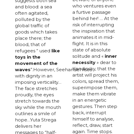
suggests both sea
who ventures even
and blood: a sea
a furtive passage
often agitated,
behind her! … At the
polluted by the
risk of interrupting
global traffic of
the inspiration that
goods which takes
animates it in mid-
place there; the
flight. It is in this
blood, that of
state of absolute
refugees “ used
like
solitude and «
inner
toys in the
necessity
» dear to
movement of the
Kandinsky, that the
waves
”.However, Seehandel rises
artist will project his
with dignity in an
colors, spread them,
imposing verticality…
superimpose them,
The face stretches
make them vibrate
proudly, the eyes
in an energetic
stretch towards the
gestures. Then step
sky while the mouth
back, interrupt
outlines a smile of
himself to analyse,
hope…Yuta Strega
reflect, draw, start
delivers her
again. Time stops.
messages to “half-