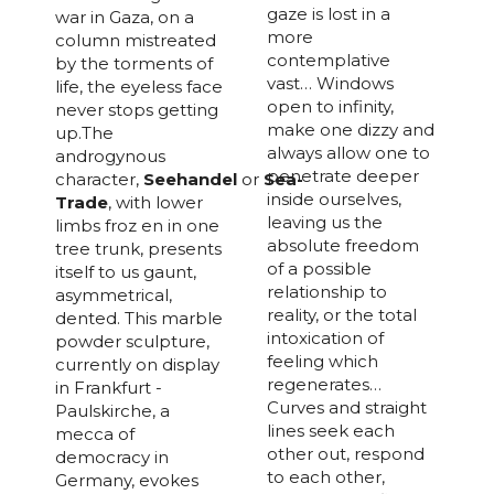
J'accepte les
termes et conditions
gaze is lost in a
war in Gaza, on a
more
column mistreated
contemplative
by the torments of
vast… Windows
life, the eyeless face
* Champ obligatoire
open to infinity,
never stops getting
make one dizzy and
up.The
always allow one to
androgynous
penetrate deeper
character,
Seehandel
or
Sea-
inside ourselves,
Trade
, with lower
leaving us the
limbs froz en in one
absolute freedom
tree trunk, presents
of a possible
itself to us gaunt,
relationship to
asymmetrical,
reality, or the total
dented. This marble
intoxication of
powder sculpture,
feeling which
currently on display
regenerates…
in Frankfurt -
Curves and straight
Paulskirche, a
lines seek each
mecca of
other out, respond
democracy in
to each other,
Germany, evokes