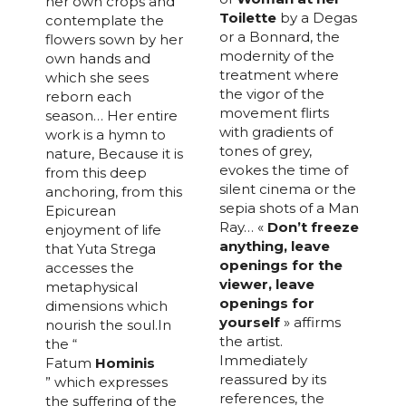
her own crops and
Toilette
by a Degas
contemplate the
Adresse email*
or a Bonnard, the
flowers sown by her
modernity of the
own hands and
treatment where
which she sees
Nom
the vigor of the
reborn each
movement flirts
season… Her entire
with gradients of
work is a hymn to
tones of grey,
Prénom
nature, Because it is
evokes the time of
from this deep
Adresse email*
silent cinema or the
anchoring, from this
sepia shots of a Man
Epicurean
Statut / Organisation
Ray… «
Don’t freeze
enjoyment of life
Nom
anything, leave
that Yuta Strega
openings for the
accesses the
J'accepte les
termes et conditions
viewer, leave
metaphysical
Prénom
openings for
dimensions which
yourself
» affirms
nourish the soul.In
* Champ obligatoire
the artist.
the “
Statut / Organisation
Immediately
Fatum
Hominis
reassured by its
” which expresses
references, the
the suffering of the