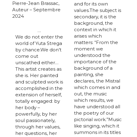
Pierre-Jean Brassac,
and for its own
Auteur – Septembre
values.The subject is
2024
secondary, it is the
background, the
context in which it
…
arises which
We do not enter the
matters: “From the
world of Yuta Strega
moment we
by chance.We don’t
understood the
come out
importance of the
unscathed either…
background of a
This artist creates as
painting, she
she is. Her painted
declares, the Mistral
and sculpted work is
which comes in and
accomplished in the
out, the music
extension of herself,
which results, we
totally engaged: by
have understood all
her body –
the poetry of our
powerfully, by her
pictorial work.”Music
soul passionately,
like singing, which it
through her values,
summons in its titles
her questions, her