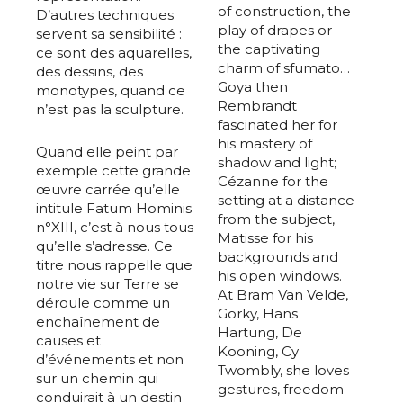
of construction, the
D’autres techniques
play of drapes or
servent sa sensibilité :
the captivating
ce sont des aquarelles,
charm of sfumato…
des dessins, des
Goya then
monotypes, quand ce
Rembrandt
n’est pas la sculpture.
fascinated her for
his mastery of
Quand elle peint par
shadow and light;
exemple cette grande
Cézanne for the
œuvre carrée qu’elle
setting at a distance
intitule Fatum Hominis
from the subject,
n°XIII, c’est à nous tous
Matisse for his
qu’elle s’adresse. Ce
backgrounds and
titre nous rappelle que
his open windows.
notre vie sur Terre se
At Bram Van Velde,
déroule comme un
Gorky, Hans
enchaînement de
Hartung, De
causes et
Kooning, Cy
d’événements et non
Twombly, she loves
sur un chemin qui
gestures, freedom
conduirait à un destin