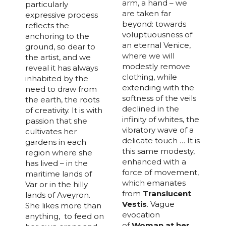
arm, a hand – we
particularly
are taken far
expressive process
beyond: towards
reflects the
voluptuousness of
anchoring to the
an eternal Venice,
ground, so dear to
where we will
the artist, and we
modestly remove
reveal it has always
clothing, while
inhabited by the
extending with the
need to draw from
softness of the veils
the earth, the roots
declined in the
of creativity. It is with
infinity of whites, the
passion that she
vibratory wave of a
cultivates her
delicate touch … It is
gardens in each
this same modesty,
region where she
enhanced with a
has lived – in the
force of movement,
maritime lands of
which emanates
Var or in the hilly
from
Translucent
lands of Aveyron.
Vestis
. Vague
She likes more than
evocation
anything, to feed on
of
Woman at her