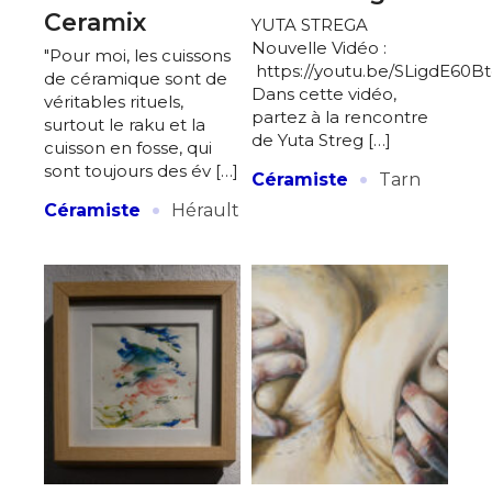
Ceramix
YUTA STREGA
Nouvelle Vidéo :
"Pour moi, les cuissons
https://youtu.be/SLigdE60B
de céramique sont de
Dans cette vidéo,
véritables rituels,
partez à la rencontre
surtout le raku et la
de Yuta Streg […]
cuisson en fosse, qui
·
sont toujours des év […]
Céramiste
Tarn
·
Céramiste
Hérault