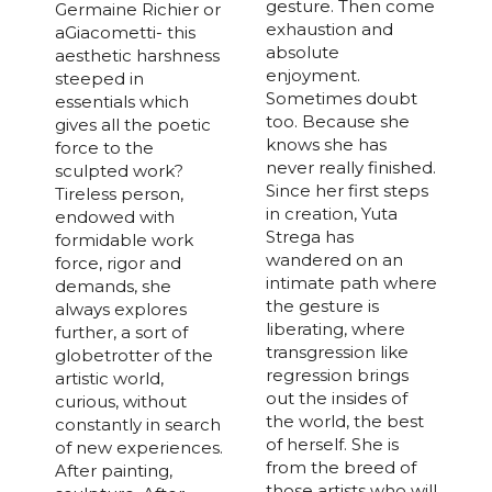
gesture. Then come
Germaine Richier or
exhaustion and
aGiacometti- this
absolute
aesthetic harshness
enjoyment.
steeped in
Sometimes doubt
essentials which
too. Because she
gives all the poetic
knows she has
force to the
never really finished.
sculpted work?
Since her first steps
Tireless person,
in creation, Yuta
endowed with
Strega has
formidable work
wandered on an
force, rigor and
intimate path where
demands, she
the gesture is
always explores
liberating, where
further, a sort of
transgression like
globetrotter of the
regression brings
artistic world,
out the insides of
curious, without
the world, the best
constantly in search
of herself. She is
of new experiences.
from the breed of
After painting,
those artists who will