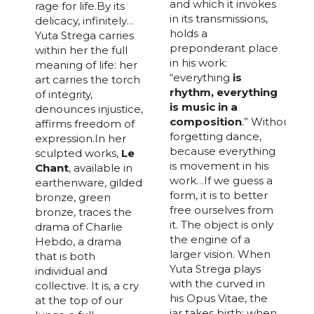
and which it invokes
rage for life.By its
in its transmissions,
delicacy, infinitely…
holds a
Yuta Strega carries
preponderant place
within her the full
in his work:
meaning of life: her
“everything
is
art carries the torch
rhythm, everything
of integrity,
is music in a
denounces injustice,
composition
.” Without
affirms freedom of
forgetting dance,
expression.In her
because everything
sculpted works,
Le
is movement in his
Chant
, available in
work…If we guess a
earthenware, gilded
form, it is to better
bronze, green
free ourselves from
bronze, traces the
it. The object is only
drama of Charlie
the engine of a
Hebdo, a drama
larger vision. When
that is both
Yuta Strega plays
individual and
with the curved in
collective. It is, a cry
his Opus Vitae, the
at the top of our
jar takes birth; when