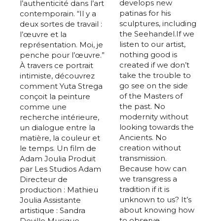
develops new
l’authenticité dans l’art
patinas for his
contemporain. “Il y a
sculptures, including
deux sortes de travail :
the Seehandel.If we
l’œuvre et la
listen to our artist,
représentation. Moi, je
nothing good is
penche pour l’œuvre.”
created if we don’t
À travers ce portrait
take the trouble to
intimiste, découvrez
go see on the side
comment Yuta Strega
of the Masters of
conçoit la peinture
the past. No
comme une
modernity without
recherche intérieure,
looking towards the
un dialogue entre la
Ancients. No
matière, la couleur et
creation without
le temps. Un film de
transmission.
Adam Joulia Produit
Because how can
par Les Studios Adam
we transgress a
Directeur de
tradition if it is
production : Mathieu
unknown to us? It’s
Joulia Assistante
about knowing how
artistique : Sandra
to observe,
Deville Musique