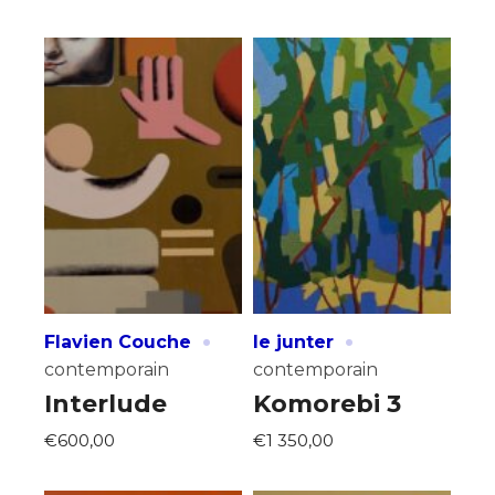
J'accepte les
termes et conditions
* Champ obligatoire
·
·
Flavien Couche
le junter
contemporain
contemporain
Interlude
Komorebi 3
€600,00
€1 350,00