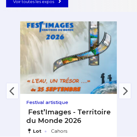
Festival artistique
Expo
ie
Fest’Images - Territoire
La
du Monde 2026
Al
·
Lot
Cahors
H