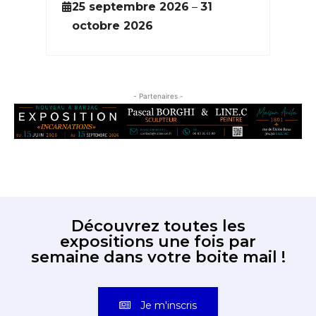
Saint-
bre
25 septembre 2026
–
31
6
octobre 2026
s
- Partenaires -
Découvrez toutes les
expositions une fois par
semaine dans votre boite mail !