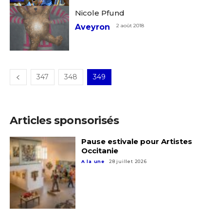
Nicole Pfund
Aveyron
2 août 2018
347
348
349
Articles sponsorisés
Pause estivale pour Artistes
Occitanie
A la une
28 juillet 2026
Adresse email*
Nom