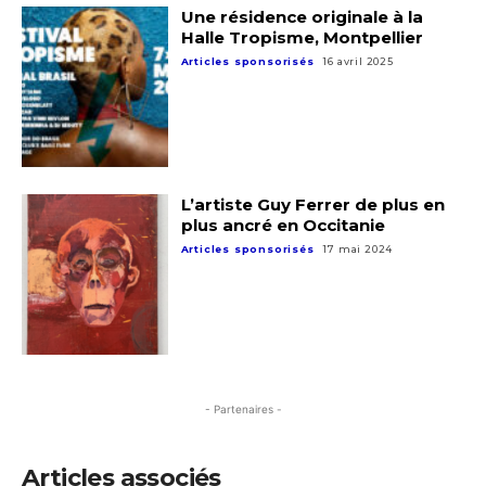
Une résidence originale à la
Halle Tropisme, Montpellier
Prénom
Articles sponsorisés
16 avril 2025
Adresse email*
Statut / Organisation
Nom
J'accepte les
termes et conditions
L’artiste Guy Ferrer de plus en
plus ancré en Occitanie
Prénom
Articles sponsorisés
17 mai 2024
* Champ obligatoire
Statut / Organisation
J'accepte les
termes et conditions
- Partenaires -
* Champ obligatoire
Articles associés