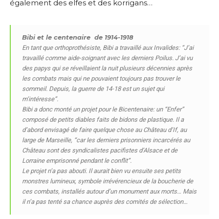
également des elfes et des korrigans…
Nom
Bibi et le centenaire
de 1914-1918
En tant que orthoprothésiste, Bibi a travaillé aux Invalides: “J’ai
travaillé comme aide-soignant avec les derniers Poilus. J’ai vu
Prénom
des papys qui se réveillaient la nuit plusieurs décennies après
Adresse email*
les combats mais qui ne pouvaient toujours pas trouver le
sommeil. Depuis, la guerre de 14-18 est un sujet qui
Statut / Organisation
m’intéresse”.
Nom
Bibi a donc monté un projet pour le Bicentenaire: un “Enfer”
composé de petits diables faits de bidons de plastique. Il a
J'accepte les
termes et conditions
d’abord envisagé de faire quelque chose au Château d’If, au
Prénom
large de Marseille, “car les derniers prisonniers incarcérés au
Château sont des syndicalistes pacifistes d’Alsace et de
* Champ obligatoire
Lorraine emprisonné pendant le conflit”.
Statut / Organisation
Le projet n’a pas abouti. Il aurait bien vu ensuite ses petits
monstres lumineux, symbole irrévérencieux de la boucherie de
ces combats, installés autour d’un monument aux morts… Mais
J'accepte les
termes et conditions
il n’a pas tenté sa chance auprès des comités de sélection…