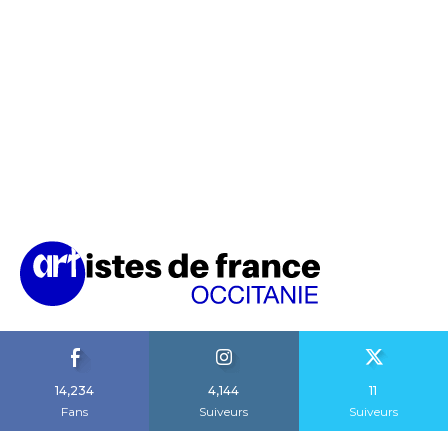
14,234
4,144
11
Fans
Suiveurs
Suiveurs