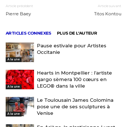
Article précédent
Article suivant
Pierre Baey
Titos Kontou
ARTICLES CONNEXES
PLUS DE L'AUTEUR
Pause estivale pour Artistes
Occitanie
A la une
Hearts in Montpellier : l’artiste
qargo sèmera 100 cœurs en
LEGO® dans la ville
A la une
Le Toulousain James Colomina
pose une de ses sculptures à
Venise
A la une