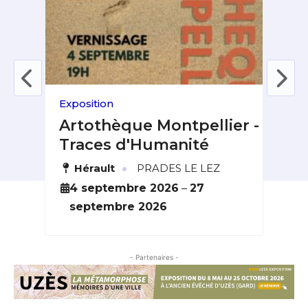
Exposition
Fest
 &
Artothèque Montpellier -
Fe
Traces d'Humanité
du
·
Hérault
PRADES LE LEZ
L
6
4 septembre 2026
–
27
2
septembre 2026
o
- Partenaires -