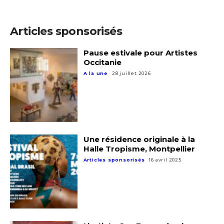
Adresse email*
Articles sponsorisés
Nom
Pause estivale pour Artistes
Occitanie
A la une
28 juillet 2026
Prénom
Adresse email*
Statut / Organisation
Nom
Une résidence originale à la
J'accepte les
termes et conditions
Halle Tropisme, Montpellier
Prénom
Articles sponsorisés
16 avril 2025
* Champ obligatoire
Statut / Organisation