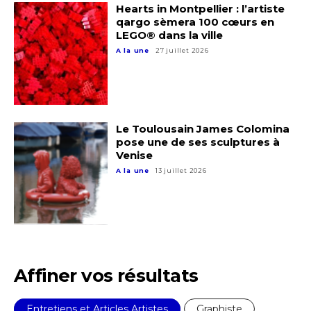
Hearts in Montpellier : l’artiste
Nom
qargo sèmera 100 cœurs en
LEGO® dans la ville
A la une
27 juillet 2026
Prénom
Adresse email*
Statut / Organisation
Nom
Le Toulousain James Colomina
pose une de ses sculptures à
J'accepte les
termes et conditions
Venise
Prénom
A la une
13 juillet 2026
* Champ obligatoire
Statut / Organisation
J'accepte les
termes et conditions
Affiner vos résultats
* Champ obligatoire
Entretiens et Articles Artistes
Graphiste