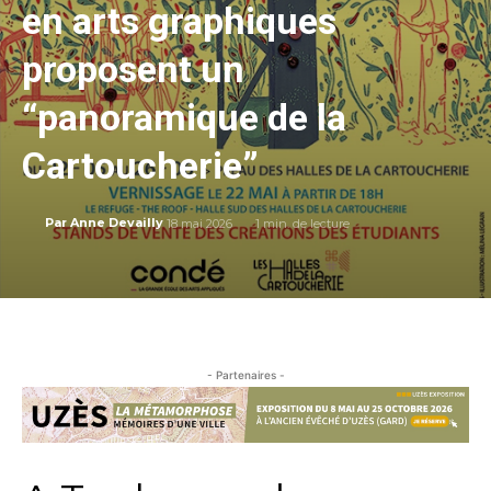
en arts graphiques
proposent un
“panoramique de la
Cartoucherie”
18 mai 2026
1
min. de lecture
Par
Anne Devailly
- Partenaires -