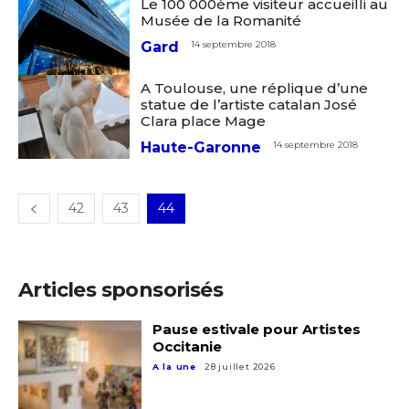
Le 100 000ème visiteur accueilli au
Prénom
Musée de la Romanité
Gard
14 septembre 2018
* Champ obligatoire
Statut / Organisation
A Toulouse, une réplique d’une
statue de l’artiste catalan José
Clara place Mage
J'accepte les
termes et conditions
Haute-Garonne
14 septembre 2018
* Champ obligatoire
42
43
44
Articles sponsorisés
Pause estivale pour Artistes
Occitanie
A la une
28 juillet 2026