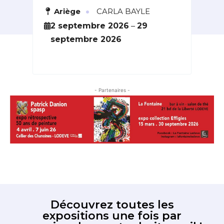
Tr
·
ières
Ariège
CARLA BAYLE
H
6
2 septembre 2026
–
29
septembre 2026
4
s
- Partenaires -
Découvrez toutes les
expositions une fois par