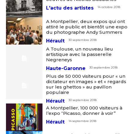
L'actu des artistes
14 octobre 2018
A Montpellier, deux expos qui ont
attiré le public et bientôt une expo
du photographe Andy Summers
Hérault
30 septembre 2018
A Toulouse, un nouveau lieu
Adresse email*
artistique avec la passerelle
Negreneys
Haute-Garonne
30 septembre 2018
Nom
Plus de 50 000 visiteurs pour « un
dictateur en images » et « regards
sur les ghettos » au pavillon
Prénom
populaire
Adresse email*
Hérault
30 septembre 2018
A Montpellier, 100 000 visiteurs à
Statut / Organisation
l’expo “Picasso, donner à voir”
Nom
Hérault
14 septembre 2018
J'accepte les
termes et conditions