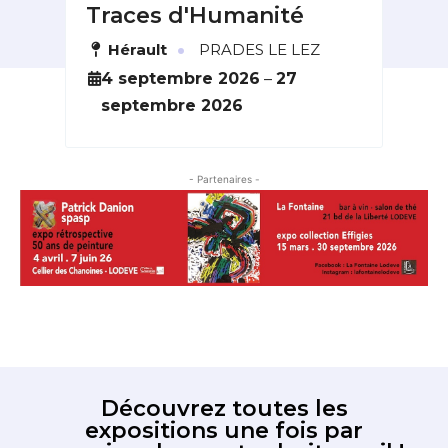
Traces d'Humanité
du
·
Hérault
PRADES LE LEZ
L
6
4 septembre 2026
–
27
2
septembre 2026
o
- Partenaires -
Découvrez toutes les
expositions une fois par