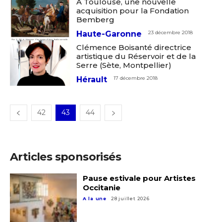
A Toulouse, une nouvelle
Prénom
acquisition pour la Fondation
Bemberg
* Champ obligatoire
Haute-Garonne
23 décembre 2018
Statut / Organisation
Clémence Boisanté directrice
artistique du Réservoir et de la
Serre (Sète, Montpellier)
J'accepte les
termes et conditions
Hérault
17 décembre 2018
* Champ obligatoire
42
43
44
Articles sponsorisés
Pause estivale pour Artistes
Occitanie
A la une
28 juillet 2026