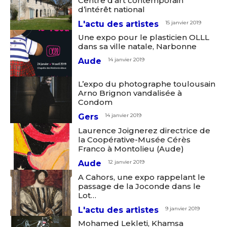
Centre d’art contemporain
d’intérêt national
L'actu des artistes
15 janvier 2019
Une expo pour le plasticien OLLL
dans sa ville natale, Narbonne
Aude
14 janvier 2019
L’expo du photographe toulousain
Arno Brignon vandalisée à
Condom
Gers
14 janvier 2019
Laurence Joignerez directrice de
la Coopérative-Musée Cérès
Franco à Montolieu (Aude)
Aude
12 janvier 2019
A Cahors, une expo rappelant le
passage de la Joconde dans le
Lot…
L'actu des artistes
9 janvier 2019
Mohamed Lekleti, Khamsa