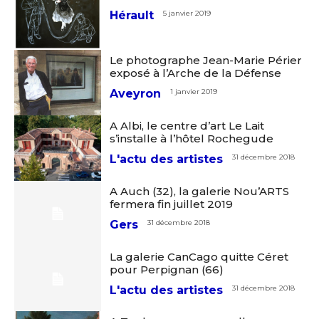
Hérault
5 janvier 2019
Le photographe Jean-Marie Périer
exposé à l’Arche de la Défense
Aveyron
1 janvier 2019
Adresse email*
A Albi, le centre d’art Le Lait
s’installe à l’hôtel Rochegude
L'actu des artistes
31 décembre 2018
Nom
A Auch (32), la galerie Nou’ARTS
fermera fin juillet 2019
Prénom
Gers
31 décembre 2018
Adresse email*
La galerie CanCago quitte Céret
Statut / Organisation
pour Perpignan (66)
Nom
L'actu des artistes
31 décembre 2018
J'accepte les
termes et conditions