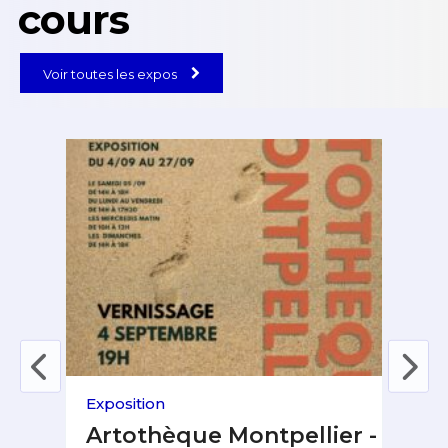
cours
Voir toutes les expos
Exposition
Fest
 &
Artothèque Montpellier -
Fe