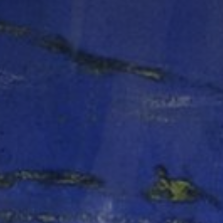
*
nisation
es
termes et conditions
nisation
atoire
es
termes et conditions
atoire