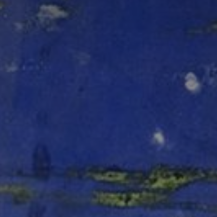
Adresse email
Prénom
Nom
Statut / Orga
Prénom
J'accepte l
Statut / Orga
* Champ oblig
J'accepte l
* Champ oblig