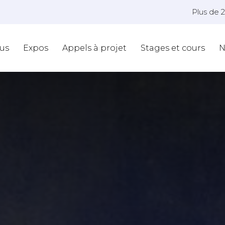
Plus de 
us
Expos
Appels à projet
Stages et cours
N