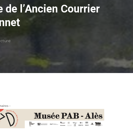
e de l’Ancien Courrier
nnet
ecture
naires -