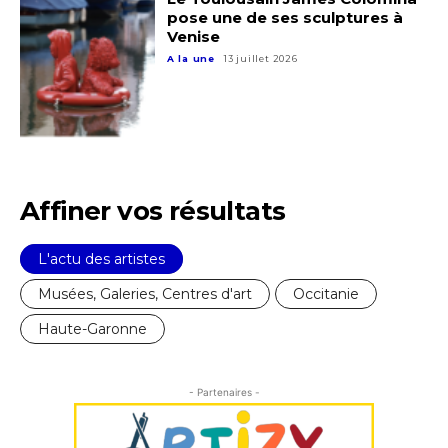
pose une de ses sculptures à
Venise
A la une
13 juillet 2026
Adresse email*
Nom
Affiner vos résultats
Prénom
L'actu des artistes
Adresse email*
Musées, Galeries, Centres d'art
Occitanie
Statut / Organisation
Haute-Garonne
Nom
J'accepte les
termes et conditions
- Partenaires -
Prénom