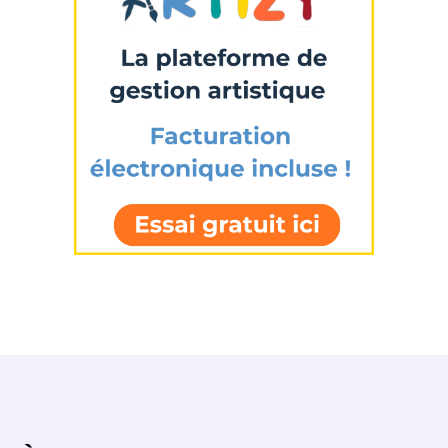
* Champ obligatoire
Statut / Organisation
J'accepte les
termes et conditions
* Champ obligatoire