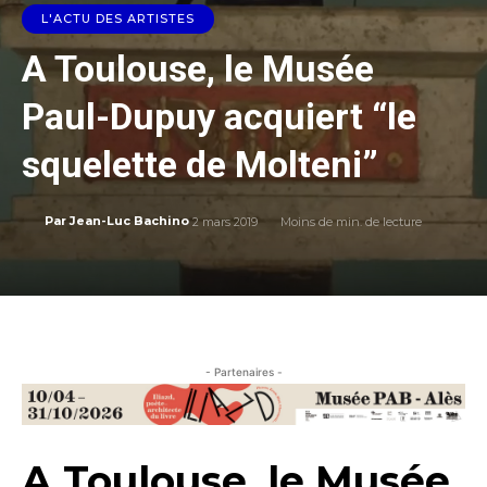
L'ACTU DES ARTISTES
A Toulouse, le Musée
Paul-Dupuy acquiert “le
squelette de Molteni”
2 mars 2019
Moins de
min. de lecture
Par
Jean-Luc Bachino
- Partenaires -
A Toulouse, le Musée