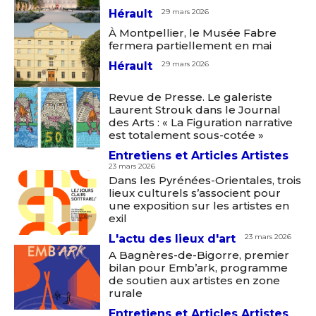
Hérault
29 mars 2026
À Montpellier, le Musée Fabre
fermera partiellement en mai
Hérault
29 mars 2026
Revue de Presse. Le galeriste
Laurent Strouk dans le Journal
des Arts : « La Figuration narrative
est totalement sous-cotée »
Entretiens et Articles Artistes
Adresse email*
23 mars 2026
Dans les Pyrénées-Orientales, trois
lieux culturels s’associent pour
une exposition sur les artistes en
Nom
exil
L'actu des lieux d'art
23 mars 2026
Prénom
A Bagnères-de-Bigorre, premier
bilan pour Emb’ark, programme
Adresse email*
de soutien aux artistes en zone
rurale
Statut / Organisation
Entretiens et Articles Artistes