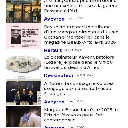
A Millau, Christophe Liron donne
une nouvelle adresse à la galerie
Passage à L’Art
Aveyron
3 avril 2026
Revue de presse: Une tribune
d’Eric Mangion, directeur du Frac
Occitanie-Montpellier dans le
magazine Beaux-Arts, avril 2026
Hérault
3 avril 2026
Le dessinateur Xavier Spatafora
(Lozère) expose dans le Off du
festival du dessin d’Arles
Dessinateur
3 avril 2026
A Rodez, la compagnie Volotea
s’engage aux côtés du Musée
Soulages
Aveyron
1 avril 2026
Margaux Bisson lauréate 2025 du
Prix de l’Aveyron pour l’art
contemporain
1 avril 2026