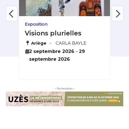
Exposition
Expo
Visions plurielles
Ar
Tr
·
ières
Ariège
CARLA BAYLE
H
6
2 septembre 2026
–
29
septembre 2026
4
s
- Partenaires -