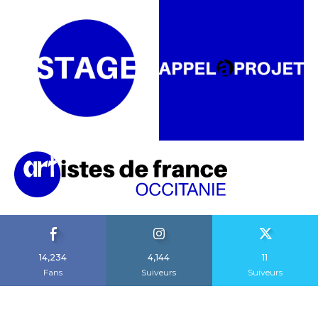
14,234
4,144
11
Fans
Suiveurs
Suiveurs