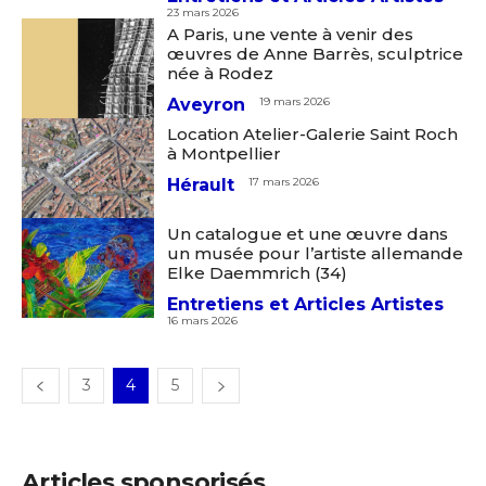
Nom
23 mars 2026
A Paris, une vente à venir des
J'accepte les
termes et conditions
œuvres de Anne Barrès, sculptrice
née à Rodez
Prénom
Aveyron
19 mars 2026
* Champ obligatoire
Location Atelier-Galerie Saint Roch
Statut / Organisation
à Montpellier
Hérault
17 mars 2026
J'accepte les
termes et conditions
Un catalogue et une œuvre dans
un musée pour l’artiste allemande
Elke Daemmrich (34)
* Champ obligatoire
Entretiens et Articles Artistes
16 mars 2026
3
4
5
Articles sponsorisés