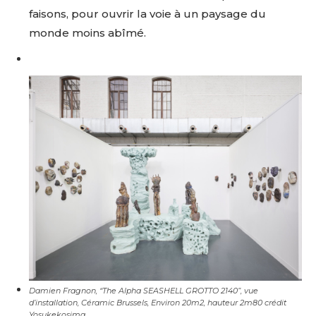
faisons, pour ouvrir la voie à un paysage du
monde moins abîmé.
Adresse email*
Nom
Prénom
Adresse email*
Statut / Organisation
Nom
Damien Fragnon, “The Alpha SEASHELL GROTTO 2140”, vue
J'accepte les
termes et conditions
d’installation, Céramic Brussels, Environ 20m2, hauteur 2m80 crédit
Yosukekosima