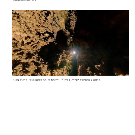
Prénom
* Champ obligatoire
Statut / Organisation
J'accepte les
termes et conditions
* Champ obligatoire
Elsa Brès, “Vivants sous terre”, film Crédit Elinka Films