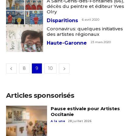
A Saint-Genis-des-Fontaines (66),
Prénom
décès du peintre et éditeur Yves
Olry
* Champ obligatoire
Disparitions
6 avril 2020
Statut / Organisation
Coronavirus: quelques initiatives
des artistes régionaux
Haute-Garonne
23 mars 2020
J'accepte les
termes et conditions
* Champ obligatoire
8
9
10
Articles sponsorisés
Pause estivale pour Artistes
Occitanie
A la une
28 juillet 2026