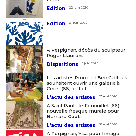
Edition
22 juin 2020
Edition
21 juin 2020
A Perpignan, décès du sculpteur
Roger Llaurens
Disparitions
1 juin 2020
Les artistes Prooz et Ben Caillous
souhaitent ouvrir une galerie à
Céret (66), cet été
L'actu des artistes
17 mai 2020
A Saint Paul-de-Fenouillet (66),
nouvelle fresque murale pour
Bernard Gout
L'actu des artistes
16 mai 2020
A Perpignan, Visa pour l’image