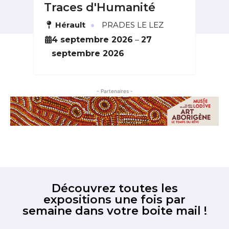
Traces d'Humanité
du
·
Hérault
PRADES LE LEZ
L
6
4 septembre 2026
–
27
2
septembre 2026
o
- Partenaires -
Découvrez toutes les
expositions une fois par
semaine dans votre boite mail !