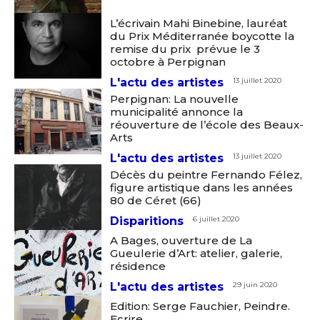
L’écrivain Mahi Binebine, lauréat
du Prix Méditerranée boycotte la
remise du prix prévue le 3
octobre à Perpignan
L'actu des artistes
13 juillet 2020
Perpignan: La nouvelle
municipalité annonce la
réouverture de l’école des Beaux-
Arts
L'actu des artistes
13 juillet 2020
Décès du peintre Fernando Félez,
figure artistique dans les années
80 de Céret (66)
Disparitions
6 juillet 2020
A Bages, ouverture de La
Gueulerie d’Art: atelier, galerie,
résidence
L'actu des artistes
29 juin 2020
Edition: Serge Fauchier, Peindre.
Ecrire