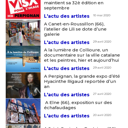
maintient sa 32è édition en
septembre
L'actu des artistes
10 mai 2020
A Canet-en-Roussillon (66),
l’atelier de Lili se dote d’une
galerie
L'actu des artistes
29 avril 2020
A la lumière de Collioure, un
Adresse email*
documentaire sur la ville catalane
et les peintres, hier et aujourd’hui
L'actu des artistes
29 avril 2020
Nom
A Perpignan, la grande expo d’été
Hyacinthe Rigaud reportée d’un
an
Prénom
L'actu des artistes
27 avril 2020
Adresse email*
A Elne (66), exposition sur des
Statut / Organisation
échafaudages
Nom
L'actu des artistes
20 avril 2020
J'accepte les
termes et conditions