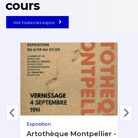
cours
Voir toutes les expos
Exposition
Fest
 &
Artothèque Montpellier -
Fe