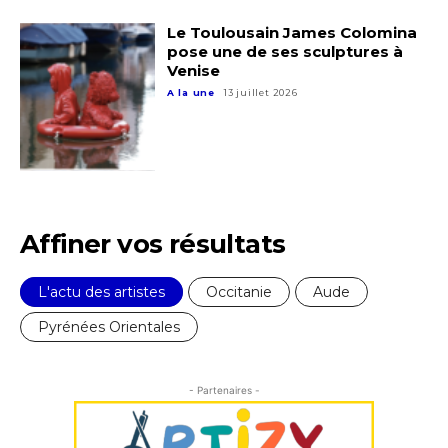
Le Toulousain James Colomina
pose une de ses sculptures à
J'accepte les
termes et conditions
Venise
A la une
13 juillet 2026
* Champ obligatoire
Affiner vos résultats
L'actu des artistes
Occitanie
Aude
Pyrénées Orientales
- Partenaires -