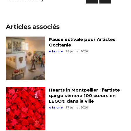
Articles associés
Adresse email*
Pause estivale pour Artistes
Occitanie
Nom
A la une
28 juillet 2026
Prénom
Adresse email*
Statut / Organisation
Hearts in Montpellier : l’artiste
Nom
qargo sèmera 100 cœurs en
LEGO® dans la ville
J'accepte les
termes et conditions
A la une
27 juillet 2026
Prénom
* Champ obligatoire
Statut / Organisation