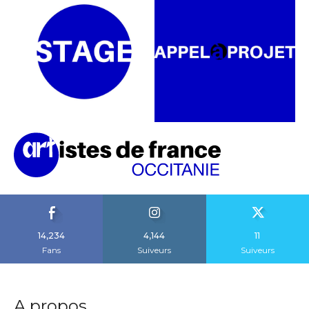
14,234
4,144
11
Fans
Suiveurs
Suiveurs
A propos