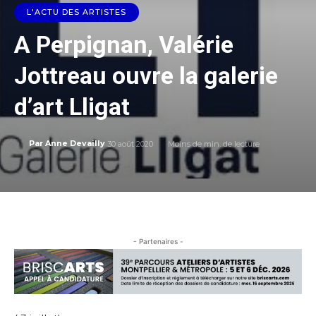
L'ACTU DES ARTISTES
A Perpignan, Valérie
Jottreau ouvre la galerie
d’art Lligat
30 août 2020
Moins de
min. de lecture
Par
Anne Devailly
- Partenaires -