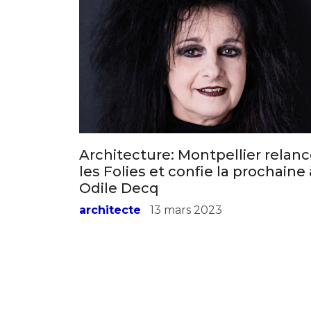
Adresse email
Nom
Architecture: Montpellier relan
Adresse email
les Folies et confie la prochaine 
Prénom
Odile Decq
architecte
13 mars 2023
Nom
Statut / Orga
Prénom
J'accepte l
Statut / Orga