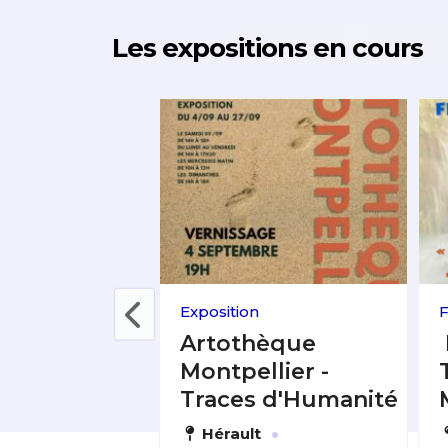
Les expositions en cours
Exposition
F
Laure
Artothèque
n & Frédéric
Montpellier -
re
Traces d'Humanité
·
Lectoure
Hérault