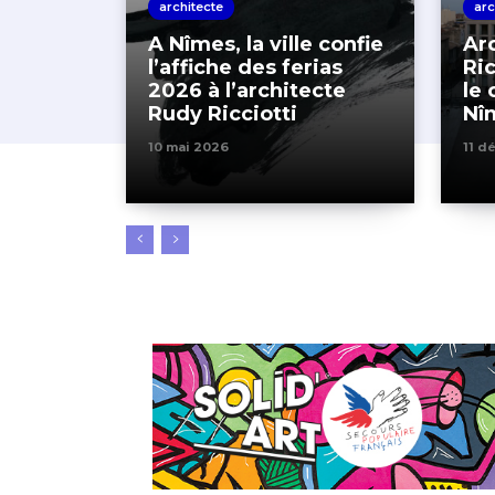
architecte
arc
A Nîmes, la ville confie
Ar
l’affiche des ferias
Ric
2026 à l’architecte
le
Rudy Ricciotti
Nî
10 mai 2026
11 d