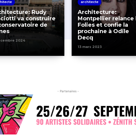
hitecte
architecte
chitecture: Rudy
Architecture:
ciotti va construire
Montpellier relance 
 conservatoire de
Folies et confie la
mes
prochaine à Odile
Decq
écembre 2024
13 mars 2023
- Partenaires -