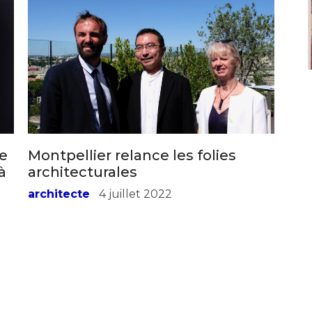
*
ce
Montpellier relance les folies
*
à
architecturales
architecte
4 juillet 2022
nisation
es
termes et conditions
nisation