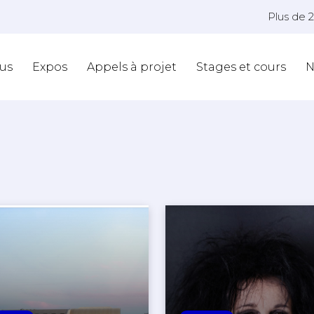
Plus de 
us
Expos
Appels à projet
Stages et cours
N