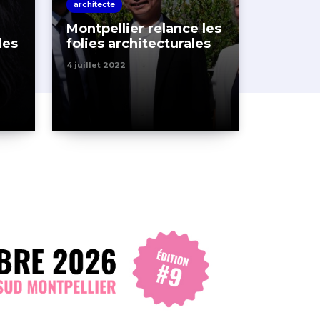
architecte
Montpellier relance les
les
folies architecturales
4 juillet 2022