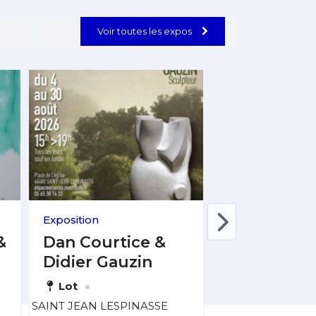
Voir toutes les expos
Exposition
Exposition
&
Dan Courtice &
Didier Trigl
Didier Gauzin
·
Aude
Nar
·
Lot
4 août 2026
SAINT JEAN LESPINASSE
2026