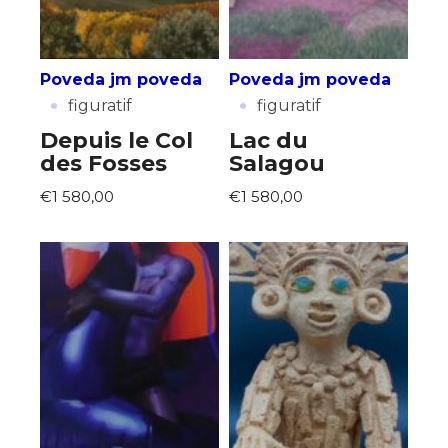
J'accepte les
termes et conditions
Prénom
Poveda jm poveda
Poveda jm poveda
* Champ obligatoire
·
·
figuratif
figuratif
Statut / Organisation
Depuis le Col
Lac du
des Fosses
Salagou
J'accepte les
termes et conditions
€1 580,00
€1 580,00
* Champ obligatoire