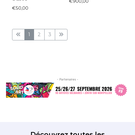
€900,00
€50,00
1
2
3
- Partenaires -
Découvrez toutes les