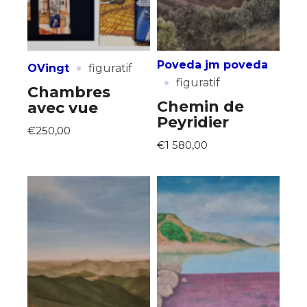
·
Poveda jm poveda
OVingt
figuratif
·
figuratif
Chambres
Chemin de
avec vue
Peyridier
€250,00
Adresse email*
€1 580,00
Nom
Prénom
Adresse email*
Statut / Organisation
Nom