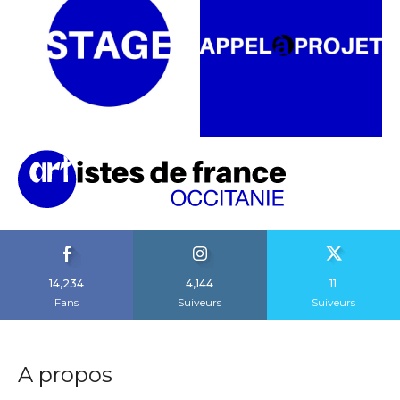
14,234
4,144
11
Fans
Suiveurs
Suiveurs
A propos