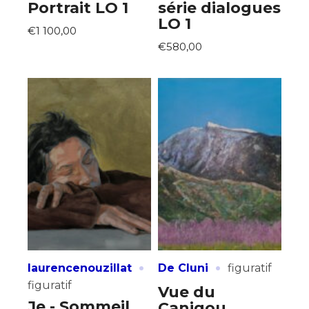
Portrait LO 1
série dialogues
LO 1
€1 100,00
€580,00
·
·
laurencenouzillat
De Cluni
figuratif
figuratif
Vue du
Je - Sommeil
Canigou