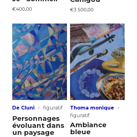
€400,00
€3 500,00
·
·
De Cluni
figuratif
Thoma monique
figuratif
Personnages
Ambiance
évoluant dans
bleue
un paysage