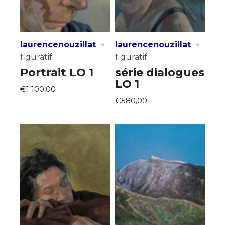
·
·
laurencenouzillat
laurencenouzillat
figuratif
figuratif
Portrait LO 1
série dialogues
LO 1
€1 100,00
€580,00