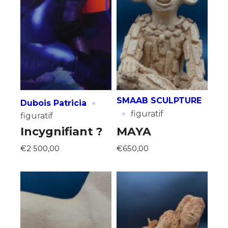
J'accepte les
termes et conditions
* Champ obligatoire
·
SMAAB SCULPTURE
Dubois Patricia
·
figuratif
figuratif
Incygnifiant ?
MAYA
€2 500,00
€650,00