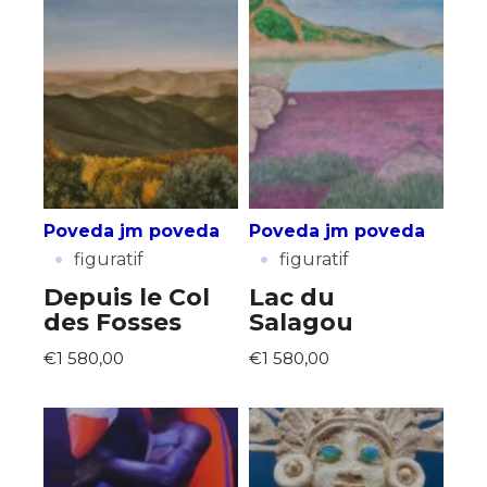
Adresse email*
Nom
Prénom
Adresse email*
Poveda jm poveda
Poveda jm poveda
·
·
figuratif
figuratif
Statut / Organisation
Depuis le Col
Lac du
Nom
des Fosses
Salagou
J'accepte les
termes et conditions
€1 580,00
€1 580,00
Prénom
* Champ obligatoire
Statut / Organisation