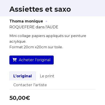
Assiettes et saxo
·
À propos de cette œuvre
Thoma monique
ROQUEFERE dans l'AUDE
L’artiste assume l’entière responsabilité
de cette annonce ainsi que la vente et
Mini collage papiers appliqués sur peinture
la livraison de l’œuvre originale.
acrylique.
Format 20cm x20cm sur toile.
Lieu où se trouve l’œuvre originale :
ROQUEFERE dans l’AUDE
Acheter l'original
L’original
Le print
Contacter l'artiste
50,00€