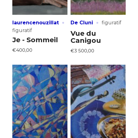
·
·
laurencenouzillat
De Cluni
figuratif
figuratif
Vue du
Je - Sommeil
Canigou
€400,00
€3 500,00