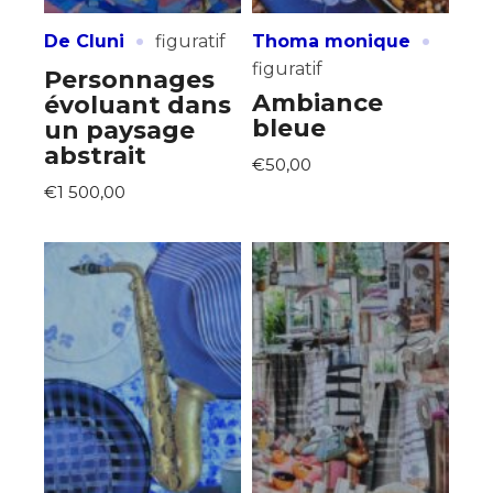
·
·
De Cluni
figuratif
Thoma monique
figuratif
Personnages
Ambiance
évoluant dans
bleue
un paysage
abstrait
€50,00
€1 500,00