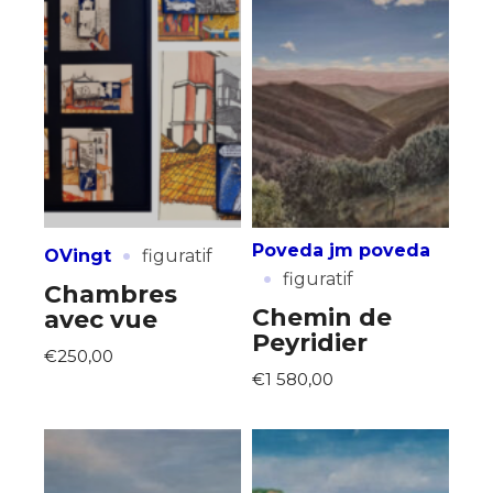
·
Poveda jm poveda
OVingt
figuratif
·
figuratif
Chambres
Chemin de
avec vue
Peyridier
€250,00
€1 580,00