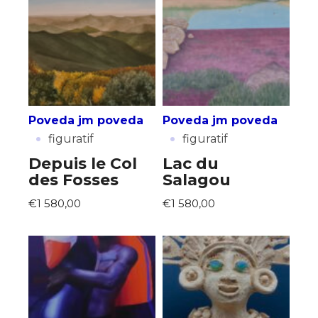
Poveda jm poveda
Poveda jm poveda
·
·
figuratif
figuratif
Depuis le Col
Lac du
des Fosses
Salagou
€1 580,00
€1 580,00