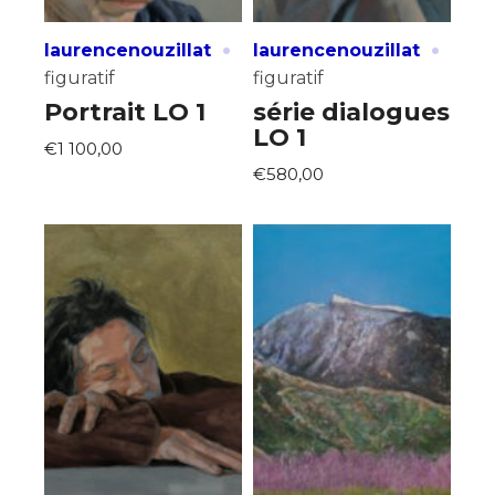
·
·
laurencenouzillat
laurencenouzillat
figuratif
figuratif
Portrait LO 1
série dialogues
LO 1
€1 100,00
€580,00