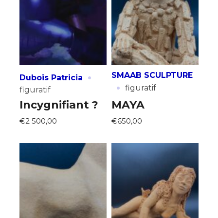
·
SMAAB SCULPTURE
Dubois Patricia
·
figuratif
figuratif
Incygnifiant ?
MAYA
€2 500,00
€650,00