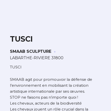
TUSCI
·
À propos de cette œuvre
SMAAB SCULPTURE
LABARTHE-RIVIERE 31800
L’artiste assume l’entière responsabilité
de cette annonce ainsi que la vente et
TUSCI
la livraison de l’œuvre originale.
SMAAB agit pour promouvoir la défense de
Lieu où se trouve l’œuvre originale :
l’environnement en mobilisant la création
LABARTHE-RIVIERE 31800
artistique internationale par ses œuvres.
STOP ne faisons pas n’importe quoi !
Les chevaux, acteurs de la biodiversité
Les chevaux jouent un rôle crucial dans la