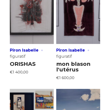
·
·
Piron Isabelle
Piron Isabelle
figuratif
figuratif
Adresse email*
ORISHAS
mon blason
l'utérus
€1 400,00
Nom
€1 600,00
Prénom
Adresse email*
Statut / Organisation