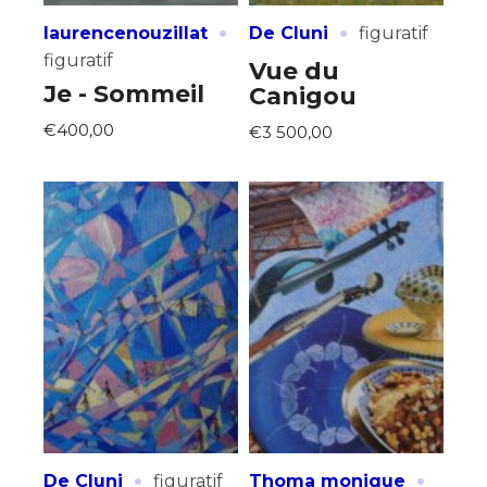
·
·
laurencenouzillat
De Cluni
figuratif
figuratif
Vue du
Je - Sommeil
Canigou
€400,00
€3 500,00
·
·
De Cluni
figuratif
Thoma monique