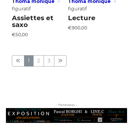
·
·
Thoma monique
Thoma monique
figuratif
figuratif
Assiettes et
Lecture
saxo
€900,00
€50,00
1
2
3
- Partenaires -