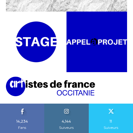
14,234
4,144
11
Fans
Suiveurs
Suiveurs