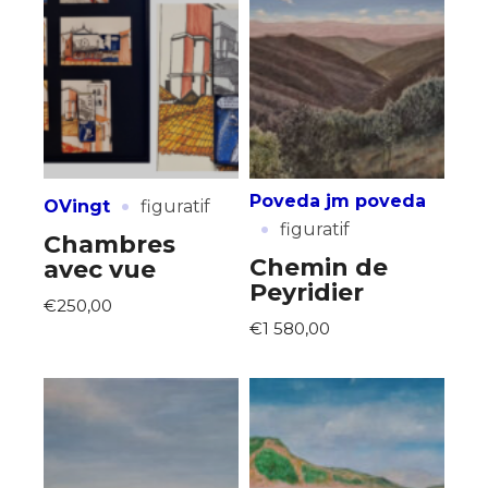
Nom
J'accepte les
termes et conditions
Prénom
* Champ obligatoire
Statut / Organisation
·
Poveda jm poveda
OVingt
figuratif
·
figuratif
J'accepte les
termes et conditions
Chambres
Chemin de
avec vue
Peyridier
€250,00
* Champ obligatoire
€1 580,00