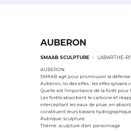
* Champ oblig
J'accepte l
* Champ oblig
AUBERON
·
SMAAB SCULPTURE
LABARTHE-RI
L’artiste assume l’entière
AUBERON
SMAAB agit pour promouvoir la défense de
Auberon, roi des elfes : les elfes sylvains 
Quelle est l’importance de la forêt pour
Les forêts absorbent le carbone et réapp
interceptant les eaux de pluie, en absorba
constituent leurs bassins hydrographique
Rubrique: sculpture
Thème: sculpture d’art: personnage