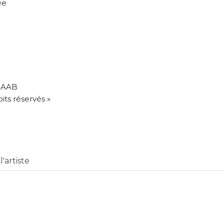
ée
SMAAB
oits réservés »
'artiste