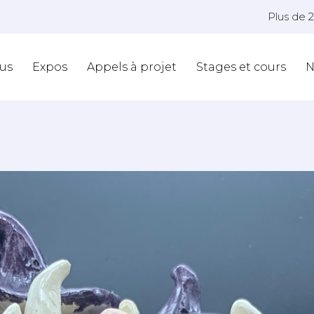
Plus de 
us
Expos
Appels à projet
Stages et cours
N