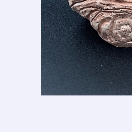
Adresse email
Nom
Adresse email
Prénom
Nom
Statut / Orga
Prénom
J'accepte l
Statut / Orga