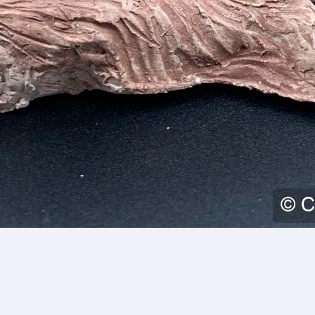
*
*
nisation
es
termes et conditions
nisation