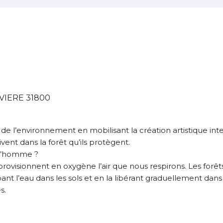
atoire
es
termes et conditions
atoire
À propos de cette œuvre
VIERE 31800
 responsabilité de cette annonce ainsi que la vente et la livr
 l’environnement en mobilisant la création artistique inte
Lieu où se trouve l’œuvre originale :
vivent dans la forêt qu’ils protègent.
LABARTHE-RIVIERE 31800
 l’homme ?
rovisionnent en oxygène l’air que nous respirons. Les forêt
nt l’eau dans les sols et en la libérant graduellement dans le
s.