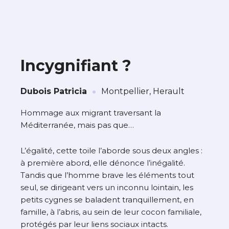
Incygnifiant ?
·
À propos de cette œuvre
Dubois Patricia
Montpellier, Herault
L’artiste assume l’entière responsabilité
Hommage aux migrant traversant la
de cette annonce ainsi que la vente et
Méditerranée, mais pas que…
la livraison de l’œuvre originale.
L’égalité, cette toile l’aborde sous deux angles :
Lieu où se trouve l’œuvre originale :
à première abord, elle dénonce l’inégalité.
Montpellier, Herault
Tandis que l’homme brave les éléments tout
seul, se dirigeant vers un inconnu lointain, les
petits cygnes se baladent tranquillement, en
famille, à l’abris, au sein de leur cocon familiale,
protégés par leur liens sociaux intacts.