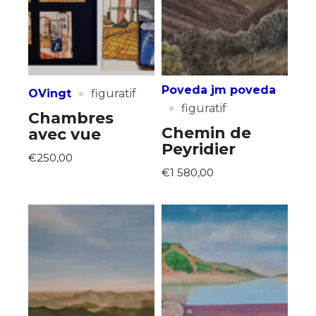
·
Poveda jm poveda
OVingt
figuratif
·
figuratif
Chambres
Chemin de
avec vue
Peyridier
Adresse email*
€250,00
€1 580,00
Nom
Prénom
Adresse email*
Statut / Organisation
Nom