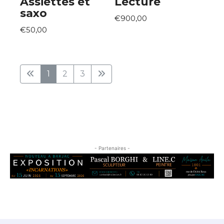
Assiettes et
Lecture
saxo
€900,00
€50,00
1
2
3
- Partenaires -