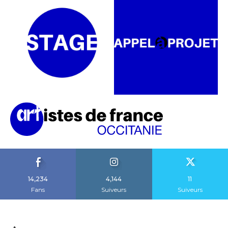
14,234
4,144
11
Fans
Suiveurs
Suiveurs