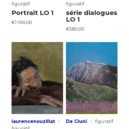
figuratif
figuratif
Portrait LO 1
série dialogues
LO 1
€1 100,00
€580,00
·
·
laurencenouzillat
De Cluni
figuratif
figuratif