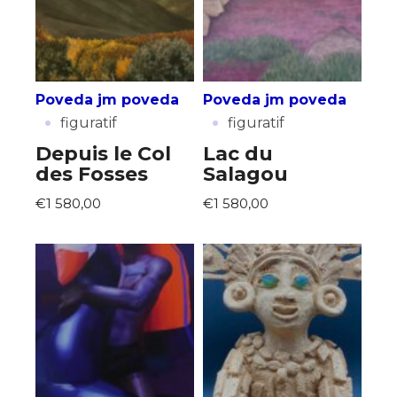
J'accepte les
termes et conditions
Prénom
* Champ obligatoire
Poveda jm poveda
Poveda jm poveda
Statut / Organisation
·
·
figuratif
figuratif
Depuis le Col
Lac du
J'accepte les
termes et conditions
des Fosses
Salagou
€1 580,00
€1 580,00
* Champ obligatoire