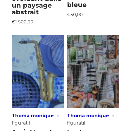
bleue
un paysage
abstrait
€50,00
€1 500,00
·
·
Thoma monique
Thoma monique
figuratif
figuratif