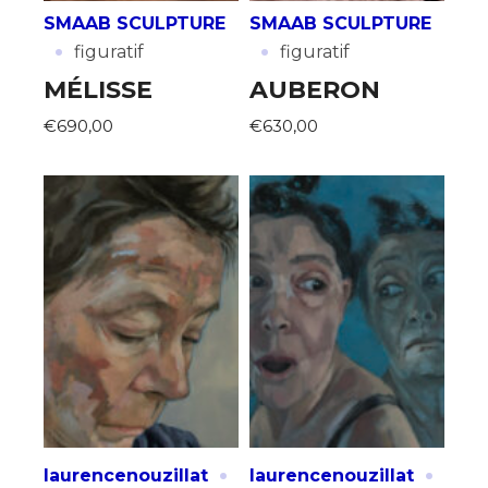
SMAAB SCULPTURE
SMAAB SCULPTURE
·
·
figuratif
figuratif
MÉLISSE
AUBERON
€690,00
€630,00
·
·
laurencenouzillat
laurencenouzillat