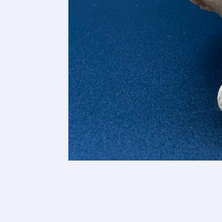
Adresse email
Nom
Adresse email
Prénom
Nom
Statut / Orga
Prénom
J'accepte l
Statut / Orga