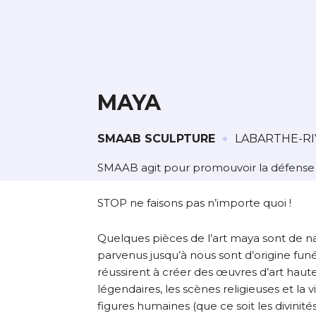
* Champ oblig
J'accepte l
* Champ oblig
MAYA
·
SMAAB SCULPTURE
LABARTHE-RI
L’artiste assume l’entière
SMAAB agit pour promouvoir la défense de
STOP ne faisons pas n’importe quoi !
Quelques pièces de l’art maya sont de natu
parvenus jusqu’à nous sont d’origine funér
réussirent à créer des œuvres d’art hautem
légendaires, les scènes religieuses et la
figures humaines (que ce soit les divinité