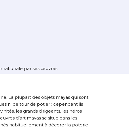
aison de l’œuvre originale.
ernationale par ses œuvres.
ivine. La plupart des objets mayas qui sont
ues ni de tour de potier ; cependant ils
nités, les grands dirigeants, les héros
œuvres d’art mayas se situe dans les
stinés habituellement à décorer la poterie