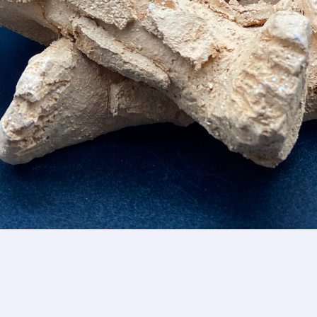
*
*
nisation
es
termes et conditions
nisation