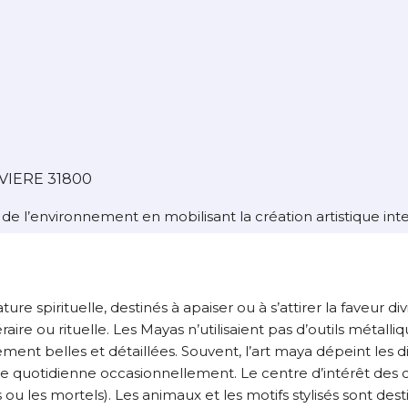
atoire
es
termes et conditions
atoire
À propos de cette œuvre
VIERE 31800
 responsabilité de cette annonce ainsi que la vente et la livr
 l’environnement en mobilisant la création artistique int
Lieu où se trouve l’œuvre originale :
LABARTHE-RIVIERE 31800
re spirituelle, destinés à apaiser ou à s’attirer la faveur d
aire ou rituelle. Les Mayas n’utilisaient pas d’outils métalliq
ent belles et détaillées. Souvent, l’art maya dépeint les divi
 vie quotidienne occasionnellement. Le centre d’intérêt des 
s ou les mortels). Les animaux et les motifs stylisés sont de