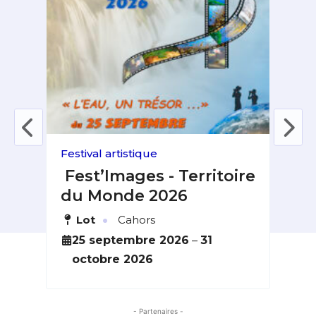
Festival artistique
Expo
ie
Fest’Images - Territoire
La
du Monde 2026
Al
·
Lot
Cahors
H
Saint-
bre
25 septembre 2026
–
31
6
octobre 2026
s
- Partenaires -