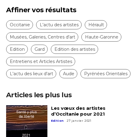
Affiner vos résultats
Occitanie
L'actu des artistes
Hérault
Adresse email*
Musées, Galeries, Centres d'art
Haute-Garonne
Nom
Edition
Gard
Edition des artistes
Entretiens et Articles Artistes
Prénom
L'actu des lieux d'art
Aude
Pyrénées Orientales
Adresse email*
Statut / Organisation
Articles les plus lus
Nom
J'accepte les
termes et conditions
Les vœux des artistes
d’Occitanie pour 2021
Prénom
Edition
27 janvier 2021
* Champ obligatoire
Statut / Organisation