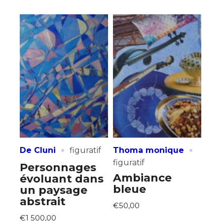
·
·
De Cluni
figuratif
Thoma monique
figuratif
Personnages
Ambiance
évoluant dans
bleue
un paysage
abstrait
€50,00
€1 500,00