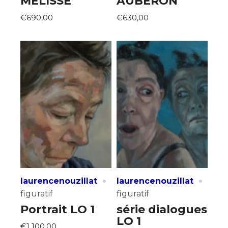
MÉLISSE
AUBERON
€690,00
€630,00
·
·
laurencenouzillat
laurencenouzillat
figuratif
figuratif
Portrait LO 1
série dialogues
LO 1
€1 100,00