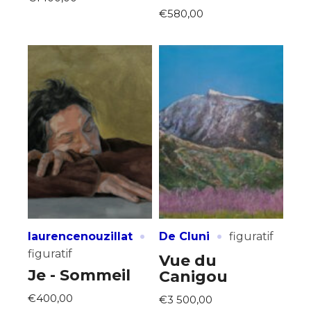
€580,00
·
·
laurencenouzillat
De Cluni
figuratif
figuratif
Vue du
Je - Sommeil
Canigou
€400,00
€3 500,00