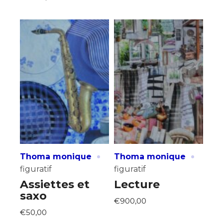
·
·
Thoma monique
Thoma monique
figuratif
figuratif
Assiettes et
Lecture
saxo
€900,00
€50,00