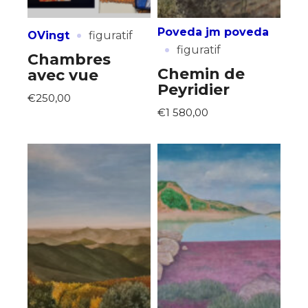
·
Poveda jm poveda
OVingt
figuratif
·
figuratif
Chambres
Chemin de
avec vue
Peyridier
€250,00
€1 580,00
Adresse email*
Nom
Prénom
Adresse email*
Statut / Organisation
Nom
J'accepte les
termes et conditions