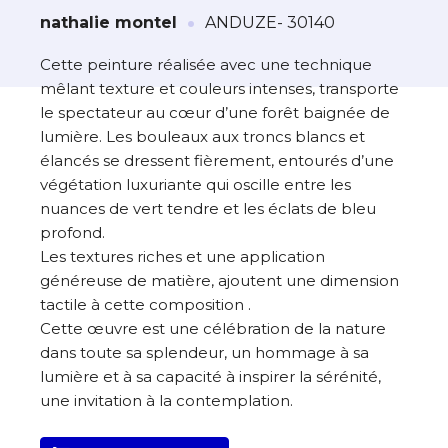
·
À propos de cette œuvre
nathalie montel
ANDUZE- 30140
L’artiste assume l’entière responsabilité
Cette peinture réalisée avec une technique
de cette annonce ainsi que la vente et
mêlant texture et couleurs intenses, transporte
la livraison de l’œuvre originale.
le spectateur au cœur d’une forêt baignée de
lumière. Les bouleaux aux troncs blancs et
Lieu où se trouve l’œuvre originale :
élancés se dressent fièrement, entourés d’une
ANDUZE- 30140
végétation luxuriante qui oscille entre les
nuances de vert tendre et les éclats de bleu
profond.
Les textures riches et une application
généreuse de matière, ajoutent une dimension
tactile à cette composition .
Cette œuvre est une célébration de la nature
dans toute sa splendeur, un hommage à sa
lumière et à sa capacité à inspirer la sérénité,
une invitation à la contemplation.