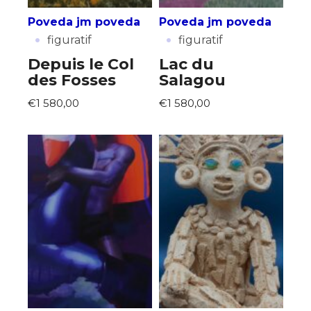
Prénom
Poveda jm poveda
Poveda jm poveda
·
·
figuratif
figuratif
* Champ obligatoire
Statut / Organisation
Depuis le Col
Lac du
des Fosses
Salagou
€1 580,00
€1 580,00
J'accepte les
termes et conditions
* Champ obligatoire