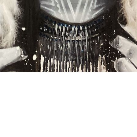
*
*
nisation
es
termes et conditions
nisation