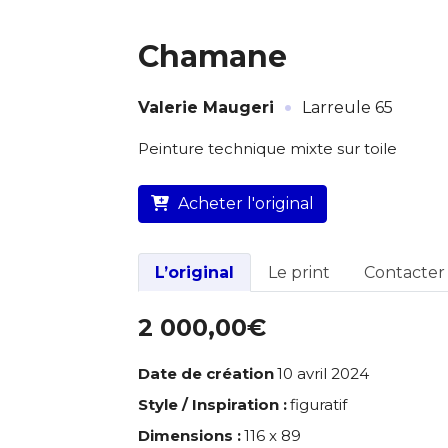
* Champ oblig
Chamane
J'accepte l
·
Valerie Maugeri
Larreule 65
* Champ oblig
L’artiste assume l’entière
Peinture technique mixte sur toile
Acheter l'original
L’original
Le print
Contacter l
2 000,00€
Date de création
10 avril 2024
Style / Inspiration :
figuratif
Dimensions :
116 x 89