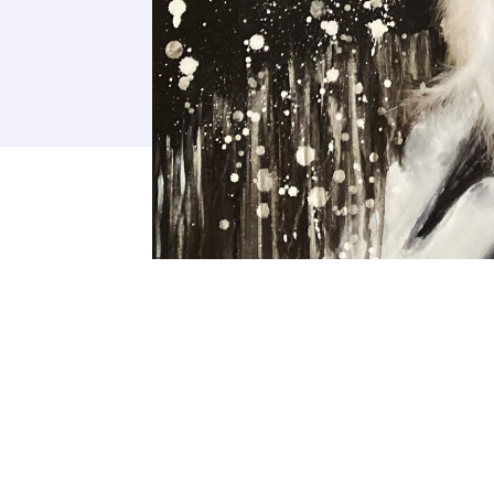
Adresse email
Nom
Adresse email
Prénom
Nom
Statut / Orga
Prénom
J'accepte l
Statut / Orga