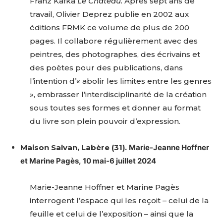
Franz Kafka
Le Château.
Après sept ans de
travail, Olivier Deprez publie en 2002 aux
* Champ obligatoire
Statut / Organisation
éditions FRMK ce volume de plus de 200
pages. Il collabore régulièrement avec des
peintres, des photographes, des écrivains et
J'accepte les
termes et conditions
des poètes pour des publications, dans
l’intention d’« abolir les limites entre les genres
* Champ obligatoire
», embrasser l’interdisciplinarité de la création
sous toutes ses formes et donner au format
du livre son plein pouvoir d’expression.
Maison Salvan, Labère (31).
Marie-Jeanne Hoffner
et Marine Pagès,
10 mai-6 juillet 2024
Marie-Jeanne Hoffner et Marine Pagès
interrogent l’espace qui les reçoit – celui de la
feuille et celui de l’exposition – ainsi que la