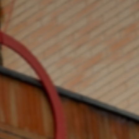
atoire
es
termes et conditions
atoire