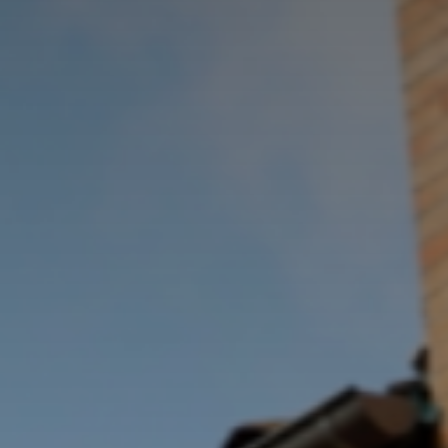
Adresse email
Nom
Adresse email
Prénom
Nom
Statut / Orga
Prénom
J'accepte l
Statut / Orga