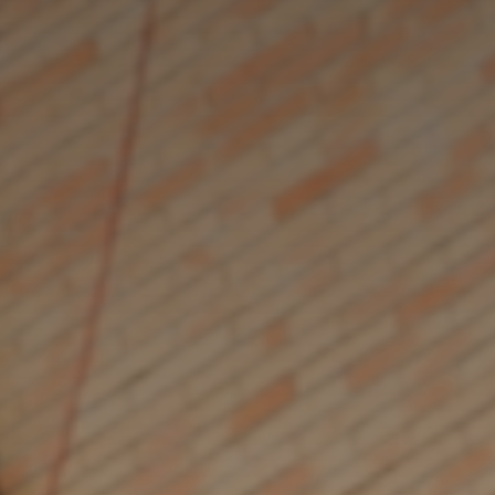
*
*
nisation
es
termes et conditions
nisation