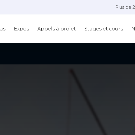
Plus de 
us
Expos
Appels à projet
Stages et cours
N