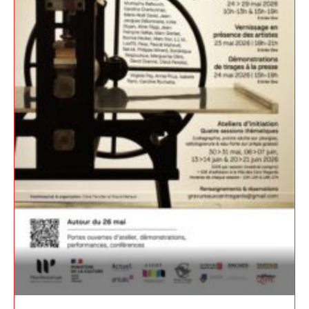
Adresse email*
Nom
Prénom
Adresse email*
Statut / Organisation
Nom
J'accepte les
termes et conditions
Prénom
* Champ obligatoire
Statut / Organisation