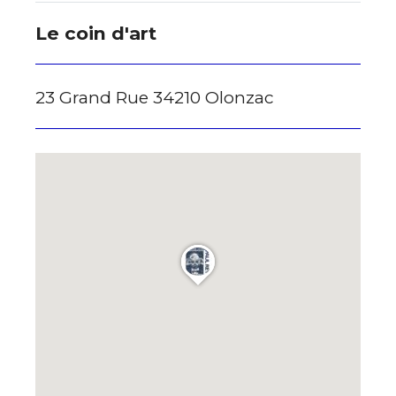
J'accepte les
termes et conditions
Le coin d'art
Prénom
* Champ obligatoire
23 Grand Rue 34210 Olonzac
Statut / Organisation
J'accepte les
termes et conditions
* Champ obligatoire