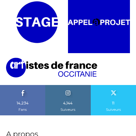
14,234
4,144
11
Fans
Suiveurs
Suiveurs
A propos