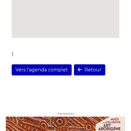
[
Vers l'agenda complet
Retour
- Partenaires -