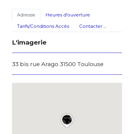
Statut / Organisation
Nom
Adresse
Heures d'ouverture
J'accepte les
termes et conditions
Tarifs/Conditions Accès
Contacter ...
Prénom
L'imagerie
* Champ obligatoire
Statut / Organisation
33 bis rue Arago 31500 Toulouse
J'accepte les
termes et conditions
* Champ obligatoire