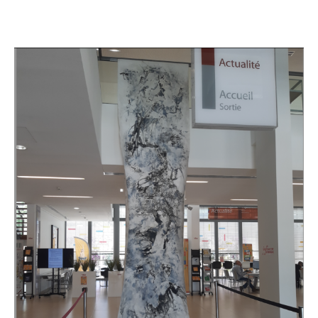
Adresse email*
Statut / Organisation
Nom
J'accepte les
termes et conditions
Prénom
* Champ obligatoire
Statut / Organisation
J'accepte les
termes et conditions
* Champ obligatoire