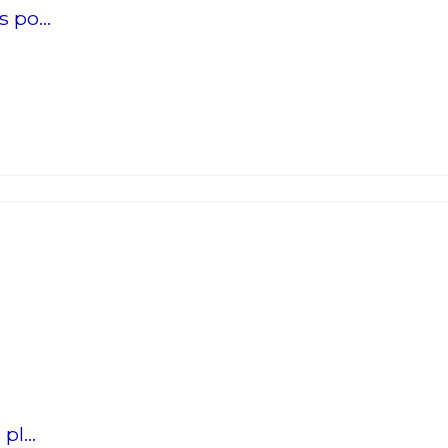
 po...
*
*
nisation
es
termes et conditions
l...
nisation