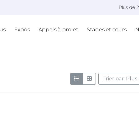
Plus de 
us
Expos
Appels à projet
Stages et cours
N
Trier par: Plu