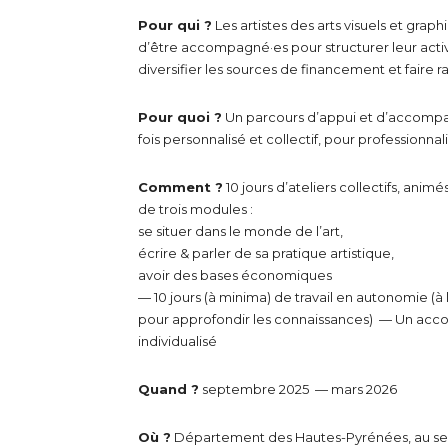
Pour qui ?
Les artistes des arts visuels et grap
d’être accompagné·es pour structurer leur activi
Adresse email
diversifier les sources de financement et faire ra
Nom
Pour quoi ?
Un parcours d’appui et d’accompa
fois personnalisé et collectif, pour professionnal
Adresse email
Prénom
Comment ?
10 jours d’ateliers collectifs, anim
de trois modules :
Nom
se situer dans le monde de l’art,
Statut / Orga
écrire & parler de sa pratique artistique,
avoir des bases économiques
Prénom
— 10 jours (à minima) de travail en autonomie (à
J'accepte l
pour approfondir les connaissances) — Un ac
individualisé
Statut / Orga
* Champ oblig
Quand ?
septembre 2025 — mars 2026
J'accepte l
Où ?
Département des Hautes-Pyrénées, au sein