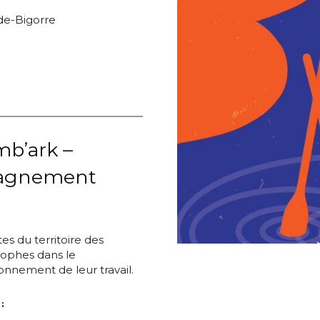
de-Bigorre
mb’ark –
agnement
s du territoire des
ophes dans le
onnement de leur travail.
 :