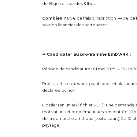
de-Bigorre, Lourdes & Ibos
* Champ oblig
Combien ?
80€ de frais d’inscription — 0€ de 
soutien financier des partenaires
⇒ Candidater au programme Emb’ARK :
Période de candidature : 01 mai 2025 — 15 juin 2
Profils : artistes des arts graphiques et plastique
déclarée ou non
Dossier (en un seul fichier PDF) : une demande
motivations et problématiques rencontrées (1 p
de la démarche artistique (texte court), 5 à 10 
paysage)