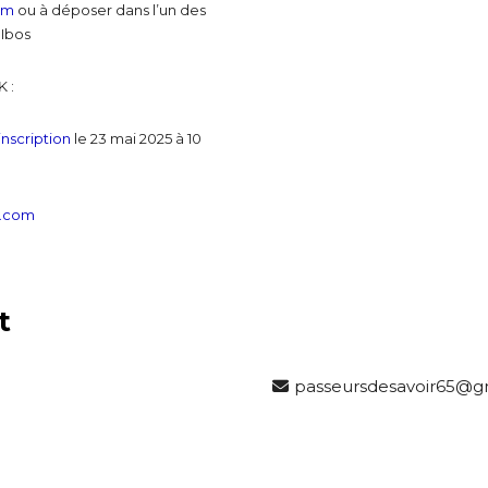
om
ou à déposer dans l’un des
 Ibos
K :
inscription
le 23 mai 2025 à 10
l.com
t
passeursdesavoir65@g