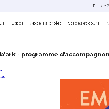
Plus de 
us
Expos
Appels à projet
Stages et cours
N
b'ark - programme d'accompagneme
e-
es-