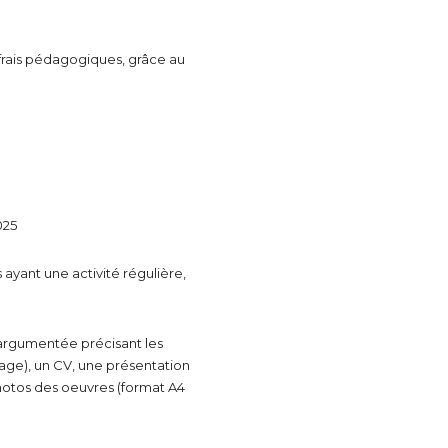
atoire
frais pédagogiques, grâce au
025
s ayant une activité régulière,
 argumentée précisant les
age), un CV, une présentation
photos des oeuvres (format A4