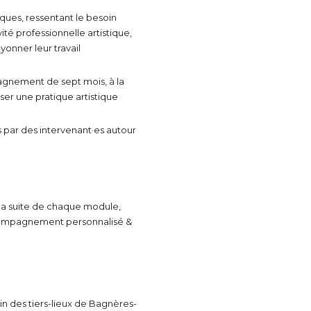
hiques, ressentant le besoin
té professionnelle artistique,
*
yonner leur travail
gnement de sept mois, à la
iser une pratique artistique
*
és par des intervenant·es autour
nisation
 la suite de chaque module,
es
termes et conditions
compagnement personnalisé &
nisation
atoire
es
termes et conditions
 des tiers-lieux de Bagnères-