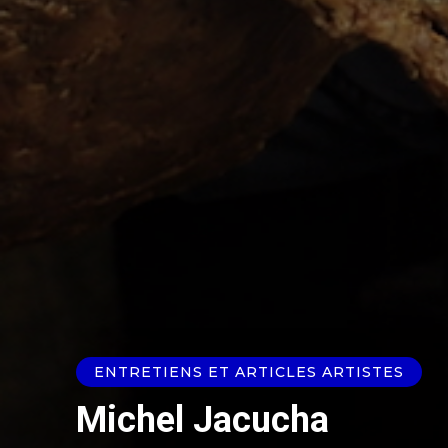
ENTRETIENS ET ARTICLES ARTISTES
Michel Jacucha