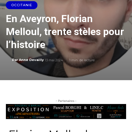
OCCITANIE
En Aveyron, Florian
Melloul, trente stèles pour
l’histoire
13 mai 2024
1
min. de lecture
Par
Anne Devailly
- Partenaires -