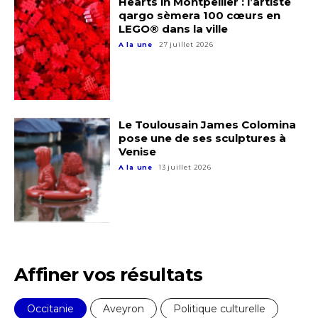
Hearts in Montpellier : l’artiste
qargo sèmera 100 cœurs en
LEGO® dans la ville
Prénom
A la une
27 juillet 2026
Adresse email*
Statut / Organisation
Nom
Le Toulousain James Colomina
J'accepte les
termes et conditions
pose une de ses sculptures à
Prénom
Venise
A la une
13 juillet 2026
* Champ obligatoire
Statut / Organisation
J'accepte les
termes et conditions
Affiner vos résultats
* Champ obligatoire
Occitanie
Aveyron
Politique culturelle