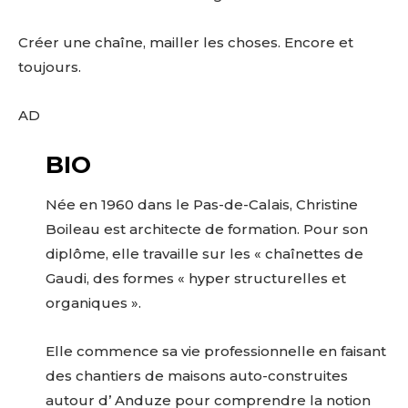
Nom
Créer une chaîne, mailler les choses. Encore et
toujours.
Prénom
Adresse email*
AD
Statut / Organisation
Nom
BIO
J'accepte les
termes et conditions
Née en 1960 dans le Pas-de-Calais, Christine
Prénom
Boileau est architecte de formation. Pour son
diplôme, elle travaille sur les « chaînettes de
* Champ obligatoire
Statut / Organisation
Gaudi, des formes « hyper structurelles et
organiques ».
J'accepte les
termes et conditions
Elle commence sa vie professionnelle en faisant
des chantiers de maisons auto-construites
* Champ obligatoire
autour d’ Anduze pour comprendre la notion