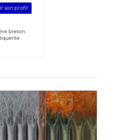
ir son profil
père breton
fréquente