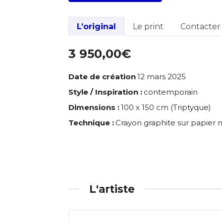
L’original
Le print
Contacter l
3 950,00€
Adresse email
Date de création
12 mars 2025
Style / Inspiration :
contemporain
Nom
Dimensions :
100 x 150 cm (Triptyque)
Adresse email
Technique :
Crayon graphite sur papier ma
Prénom
Nom
Statut / Orga
Prénom
L'artiste
J'accepte l
Statut / Orga