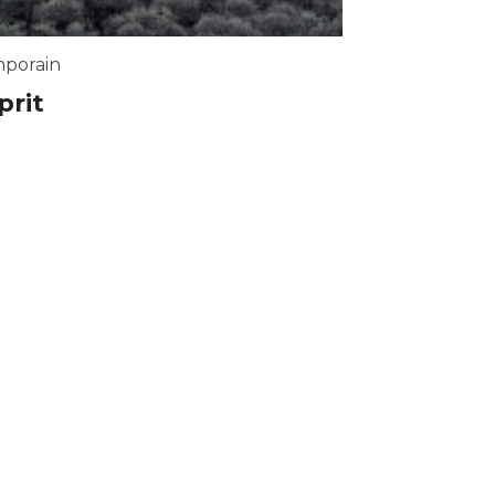
porain
prit