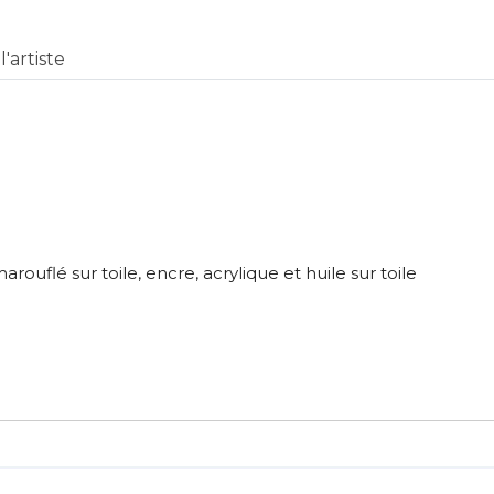
Lieu où se trouve l’œuvre originale :
Avèze (Gard)
'artiste
*
*
rouflé sur toile, encre, acrylique et huile sur toile
nisation
es
termes et conditions
nisation