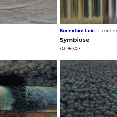
·
Bonnefont Loic
contem
Symbiose
€3 950,00