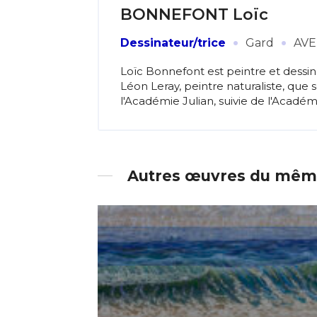
* Champ oblig
BONNEFONT Loïc
J'accepte l
·
·
Dessinateur/trice
Gard
AVE
Loïc Bonnefont est peintre et dessina
Léon Leray, peintre naturaliste, que s
* Champ oblig
l'Académie Julian, suivie de l'Académi
Autres œuvres du même