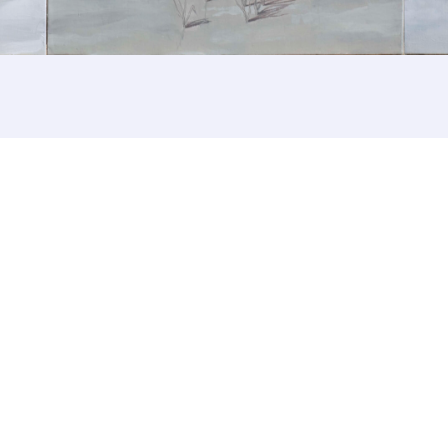
À propos de cette œuvre
 responsabilité de cette annonce ainsi que la vente et la livr