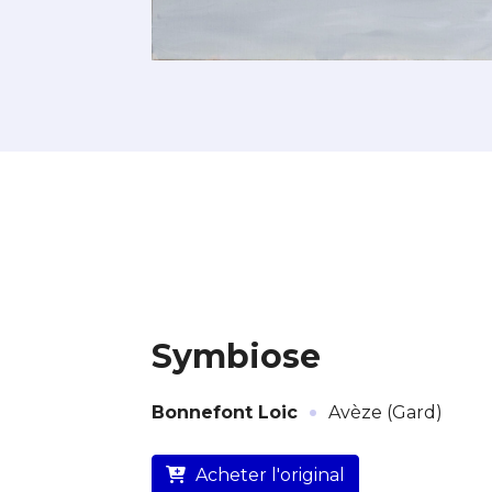
Symbiose
·
Bonnefont Loic
Avèze (Gard)
L’artiste assume l’entière
Acheter l'original