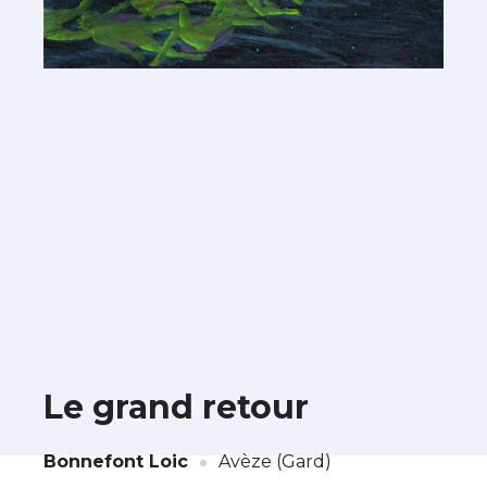
Le grand retour
·
À propos de cette œuvre
Bonnefont Loic
Avèze (Gard)