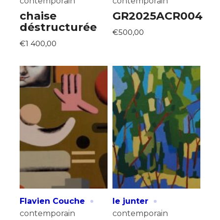
contemporain
contemporain
chaise
GR2025ACR004
déstructurée
€500,00
€1 400,00
Adresse email*
Nom
Prénom
Adresse email*
Statut / Organisation
Nom
·
·
J'accepte les
termes et conditions
Flavien Couche
le junter
Prénom
contemporain
contemporain