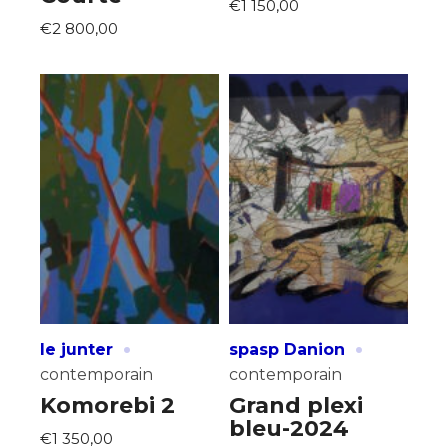
€1 150,00
€2 800,00
·
·
le junter
spasp Danion
contemporain
contemporain
Komorebi 2
Grand plexi
bleu-2024
€1 350,00