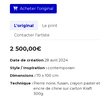
L’artiste assume l’entière responsabilité
Acheter l'original
de cette annonce ainsi que la vente et
la livraison de l’œuvre originale.
Lieu où se trouve l’œuvre originale :
L’original
Le print
Avèze (Gard)
Contacter l'artiste
2 500,00€
Date de création
28 avril 2024
Style / Inspiration :
contemporain
Dimensions :
70 x 100 cm
Technique :
Pierre noire, fusain, crayon pastel et
encre de chine sur carton Kraft
300g