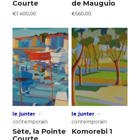
Courte
de Mauguio
€1 400,00
€560,00
·
·
le junter
le junter
contemporain
contemporain
Sète, la Pointe
Komorebi 1
Courte