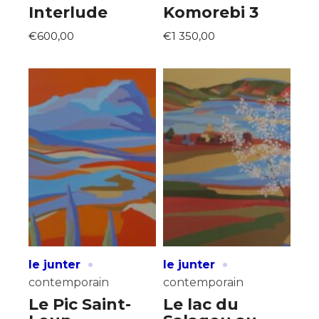
Interlude
Komorebi 3
* Champ obligatoire
Statut / Organisation
€600,00
€1 350,00
J'accepte les
termes et conditions
* Champ obligatoire
·
·
le junter
le junter
contemporain
contemporain
Le Pic Saint-
Le lac du