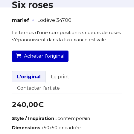
Six roses
·
À propos de cette œuvre
marief
Lodève 34700
L’artiste assume l’entière responsabilité
Le temps d’une composition,six coeurs de roses
de cette annonce ainsi que la vente et
s’épanouissent dans la luxuriance estivale
la livraison de l’œuvre originale.
Acheter l'original
Lieu où se trouve l’œuvre originale :
Lodève 34700
L’original
Le print
Contacter l'artiste
240,00€
Style / Inspiration :
contemporain
Dimensions :
50x50 encadrée