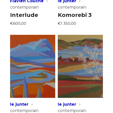
·
·
Flavien Couche
le junter
contemporain
contemporain
Interlude
Komorebi 3
€600,00
€1 350,00
·
·
le junter
le junter
contemporain
contemporain