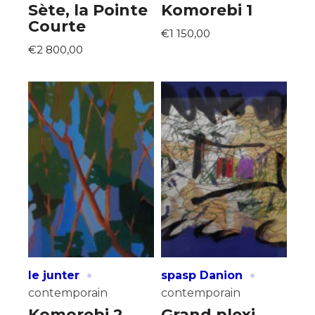
Sète, la Pointe
Komorebi 1
Courte
€1 150,00
€2 800,00
·
·
le junter
spasp Danion
contemporain
contemporain
Komorebi 2
Grand plexi