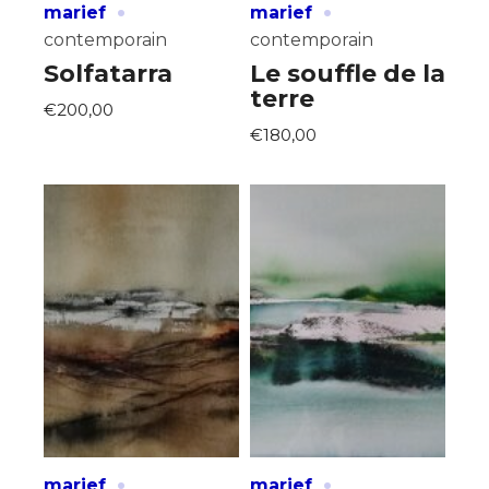
·
·
marief
marief
contemporain
contemporain
Solfatarra
Le souffle de la
terre
€200,00
€180,00
·
·
marief
marief