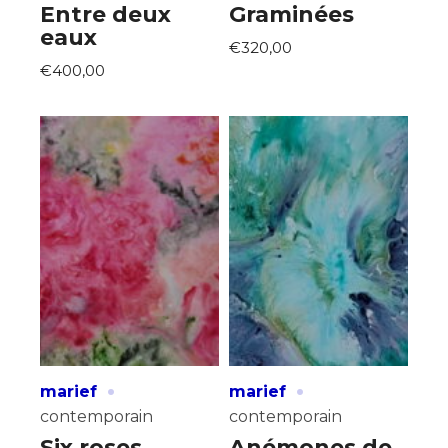
Entre deux
Graminées
eaux
€320,00
€400,00
·
·
marief
marief
contemporain
contemporain
Six roses
Anémones de